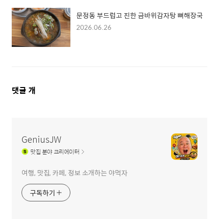
문정동 부드럽고 진한 금바위감자탕 뼈해장국
2026.06.26
댓
댓글
개
글
영
역
GeniusJW
맛집
분야 크리에이터
여행, 맛집, 카페, 정보 소개하는 야먹자
구독하기