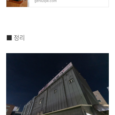
geniusjw.com
■ 정리