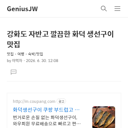
GeniusJW
검
메
색
뉴
강화도 자반고 깔끔한 화덕 생선구이
상
본
문
세
맛집
제
컨
목
맛집・여행・숙박/맛집
텐
by
야먹자
2026. 6. 30. 12:08
츠
본
댓
문
글
달
기
http://m.coupang.com
광고
화덕생선구이 쿠팡 부드럽고 쫄
깃한 식감
번거로운 손질 없는 화덕생선구이,
와우회원 무료배송으로 빠르고 편리