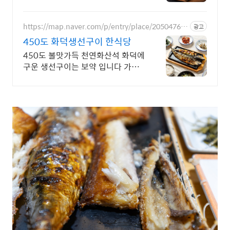
하게! 꽁꽁 얼어 신선하게 도착하는
생선, 와우회원은 30일 내 무료반품.
https://map.naver.com/p/entry/place/20504765
광고
55
450도 화덕생선구이 한식당
450도 불맛가득 천연화산석 화덕에
구운 생선구이는 보약 입니다 가족
룸 주차무료