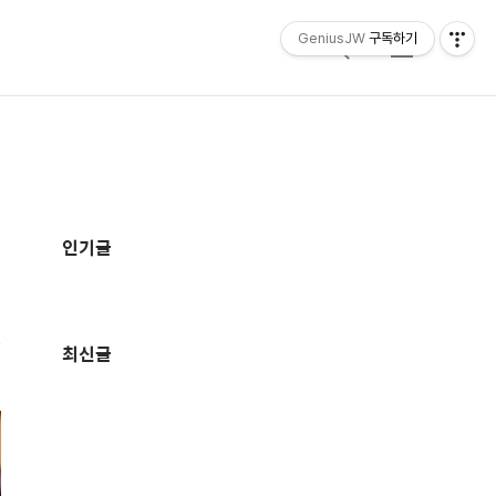
GeniusJW
구독하기
검
메
색
뉴
추
가
인기글
정
보
최신글