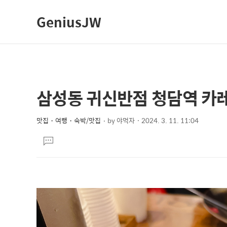
GeniusJW
삼성동 귀신반점 청담역 카
상
본
문
세
제
맛집・여행・숙박/맛집
by
야먹자
2024. 3. 11. 11:04
컨
본
목
텐
댓
문
글
츠
달
기