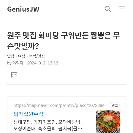
GeniusJW
검
메
색
뉴
원주 맛집 화미당 구워만든 짬뽕은 무
상
본
문
세
슨맛일까?
제
컨
목
맛집・여행・숙박/맛집
텐
by
야먹자
2024. 3. 2. 12:12
츠
본
댓
문
글
달
기
https://map.naver.com/p/entry/place/10728868
광고
27
외가집원주점
생대구탕. 가자미조림. 꼬막비빔밥.
오징어순대. 속초물회. 곰치국(물곰