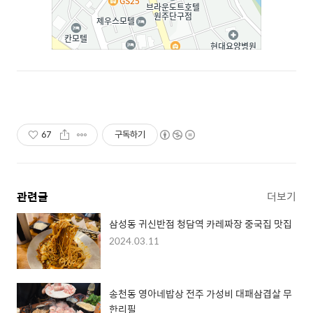
67
구독하기
관련글
더보기
삼성동 귀신반점 청담역 카레짜장 중국집 맛집
2024.03.11
송천동 영아네밥상 전주 가성비 대패삼겹살 무
한리필