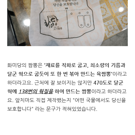
화미당의 짬뽕은
'재료를 직화로 굽고, 최소량의 기름과
달군 웍으로 굽듯이 또 한 번 볶아 만드는 육짬뽕'
이라고
하더라고요. 근처에 잘 보이지는 않지만
470도로 달군
웍에
138번의 웍질을
하여 만드는 짬뽕
이라고 하더라고
요. 앞치마도 직접 제작했는지 "어떤 국물에서도 당신을
보호합니다" 라는 문구가 적혀있었습니다.