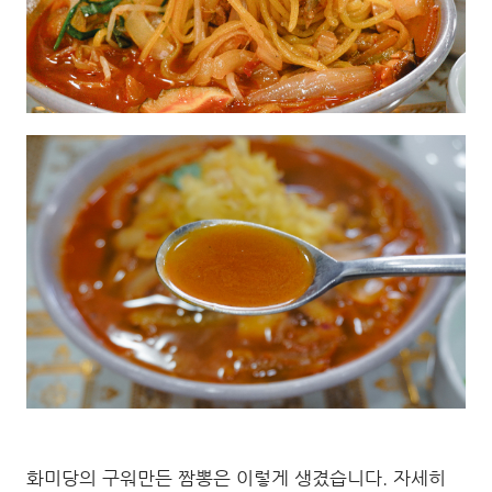
화미당의 구워만든 짬뽕은 이렇게 생겼습니다. 자세히