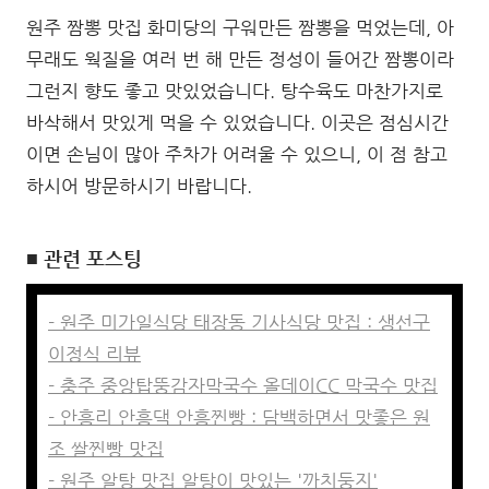
원주 짬뽕 맛집 화미당의 구워만든 짬뽕을 먹었는데, 아
무래도 웍질을 여러 번 해 만든 정성이 들어간 짬뽕이라
그런지 향도 좋고 맛있었습니다. 탕수육도 마찬가지로
바삭해서 맛있게 먹을 수 있었습니다. 이곳은 점심시간
이면 손님이 많아 주차가 어려울 수 있으니, 이 점 참고
하시어 방문하시기 바랍니다.
■ 관련 포스팅
- 원주 미가일식당 태장동 기사식당 맛집 : 생선구
이정식 리뷰
- 충주 중앙탑뚱감자막국수 올데이CC 막국수 맛집
- 안흥리 안흥댁 안흥찐빵 : 담백하면서 맛좋은 원
조 쌀찐빵 맛집
- 원주 알탕 맛집 알탕이 맛있는 '까치둥지'