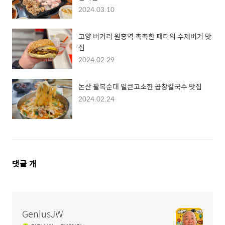
2024.03.10
고양 버거리 원흥역 촉촉한 패티의 수제버거 맛
집
2024.02.29
논산 팔복순대 얼큰고소한 곱창칼국수 맛집
2024.02.24
댓
댓글
개
글
영
역
GeniusJW