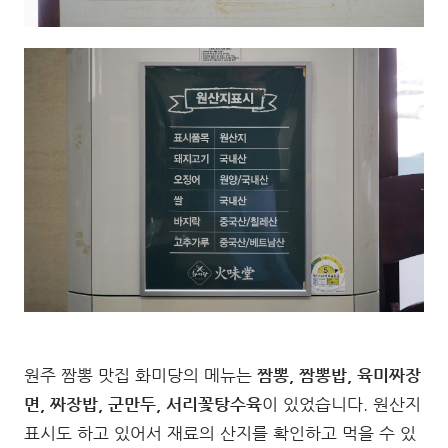
원주 짬뽕 맛집 화미당의 메뉴는
짬뽕, 짬뽕밥, 육미짜장
면, 짜장밥, 군만두, 서리꽃탕수육
이 있었습니다. 원산지
표시도 하고 있어서 재료의 산지를 확인하고 먹을 수 있