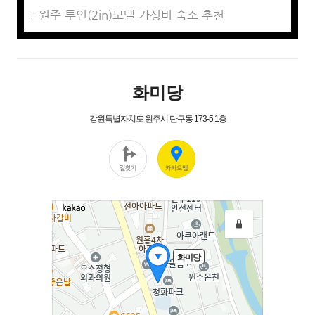
- 원주 투인(2in)모텔 가성비 숙소 추천