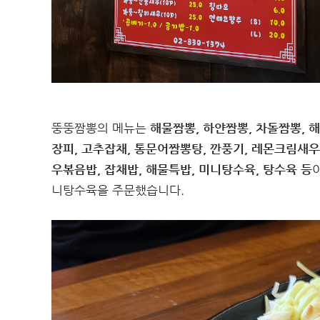
뚱뚱짬뽕의 메뉴는
해물짬뽕, 하얀짬뽕, 차돌짬뽕, 
장피, 고추잡채, 통문어짬뽕탕, 깐풍기, 레몬크림새우
우볶음밥, 잡채밥, 해물특밥, 미니탕수육, 탕수육 등
니탕수육을 주문했습니다.