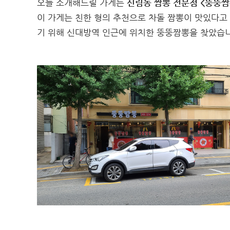
오늘 소개해드릴 가게는
신림동 짬뽕 전문점 <뚱뚱짬
이 가게는 친한 형의 추천으로 차돌 짬뽕이 맛있다고
기 위해 신대방역 인근에 위치한 뚱뚱짬뽕을 찾았습