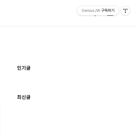
GeniusJW
구독하기
검
메
색
뉴
추
가
인기글
정
보
최신글