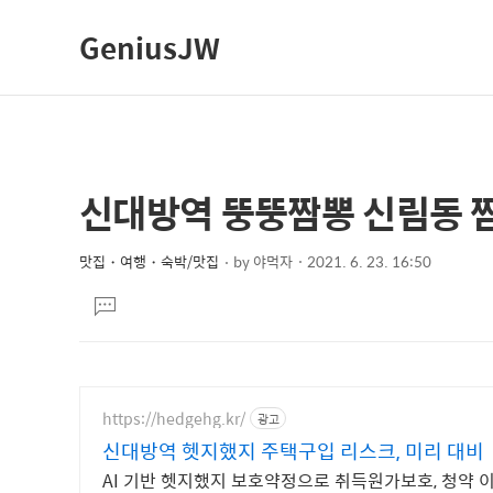
GeniusJW
신대방역 뚱뚱짬뽕 신림동 
상
본
문
세
제
맛집・여행・숙박/맛집
by
야먹자
2021. 6. 23. 16:50
컨
본
목
텐
댓
문
글
츠
달
기
https://hedgehg.kr/
광고
신대방역 헷지했지 주택구입 리스크, 미리 대비
AI 기반 헷지했지 보호약정으로 취득원가보호, 청약 