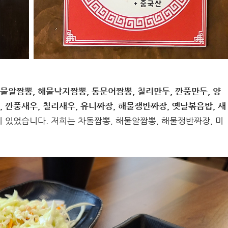
해물알짬뽕, 해물낙지짬뽕, 통문어짬뽕, 칠리만두, 깐풍만두, 양
, 깐풍새우, 칠리새우, 유니짜장, 해물쟁반짜장, 옛날볶음밥, 새
이 있었습니다. 저희는 차돌짬뽕, 해물알짬뽕, 해물쟁반짜장, 미