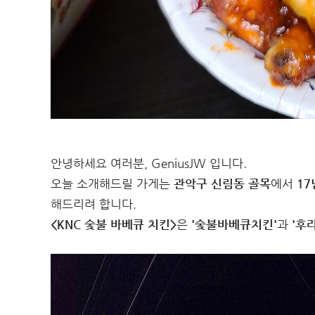
안녕하세요 여러분, GeniusJW 입니다.
오늘 소개해드릴 가게는
관악구 신림동 골목
에서
17
해드리려 합니다.
<KNC 숯불 바베큐 치킨>
은
'숯불바베큐치킨'
과
'후