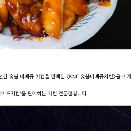
년간 숯불 바베큐 치킨을 판매
한
<KNC 숯불바베큐치킨>
을 소
라이드치킨'
을 판매하는 치킨 전문점입니다.