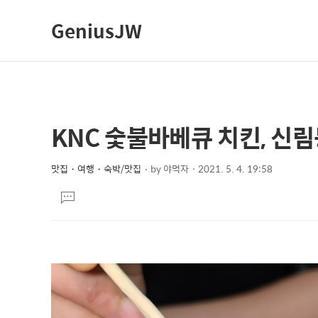
GeniusJW
KNC 숯불바베큐 치킨, 신
상
본
문
세
제
맛집・여행・숙박/맛집
by
야먹자
2021. 5. 4. 19:58
컨
본
목
텐
댓
문
글
츠
달
기