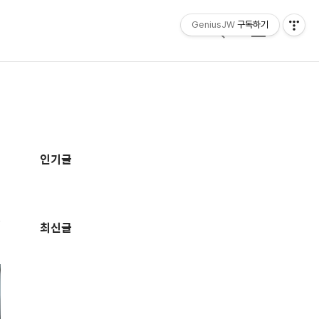
GeniusJW
구독하기
검
메
색
뉴
추
가
인기글
정
보
최신글