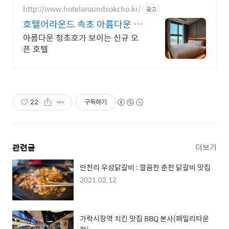
http://www.hotelaroundsokcho.kr/
광고
호텔어라운드 속초 아름다운 청
초호 뷰
아름다운 청초호가 보이는 신규 오
픈 호텔
22
구독하기
관련글
더보기
만천리 우성닭갈비 : 깔끔한 춘천 닭갈비 맛집
2021.02.12
가락시장역 치킨 맛집 BBQ 본사(패밀리타운