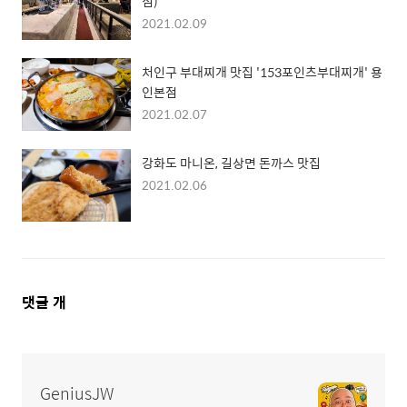
점)
2021.02.09
처인구 부대찌개 맛집 '153포인츠부대찌개' 용
인본점
2021.02.07
강화도 마니온, 길상면 돈까스 맛집
2021.02.06
댓
댓글
개
글
영
역
GeniusJW