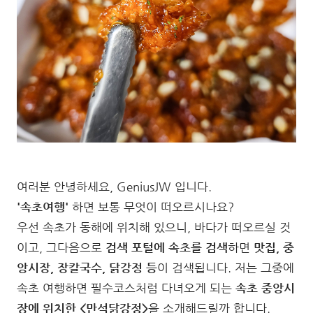
여러분 안녕하세요, GeniusJW 입니다.
'속초여행'
하면 보통 무엇이 떠오르시나요?
우선 속초가 동해에 위치해 있으니, 바다가 떠오르실 것
이고, 그다음으로
검색 포털에 속초를 검색
하면
맛집, 중
앙시장, 장칼국수, 닭강정 등
이 검색됩니다. 저는 그중에
속초 여행하면 필수코스처럼 다녀오게 되는
속초 중앙시
장에 위치한 <만석닭강정>
을 소개해드릴까 합니다.