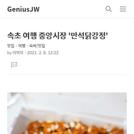
GeniusJW
검
메
색
뉴
속초 여행 중앙시장 '만석닭강정'
상
본
문
세
맛집・여행・숙박/맛집
제
컨
by
야먹자
2021. 2. 8. 12:22
목
본
텐
댓
문
츠
글
달
기