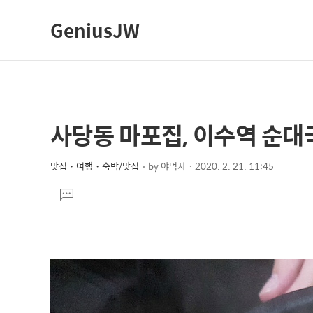
GeniusJW
사당동 마포집, 이수역 순대
상
본
문
세
제
맛집・여행・숙박/맛집
by
야먹자
2020. 2. 21. 11:45
컨
본
목
텐
댓
문
글
츠
달
기