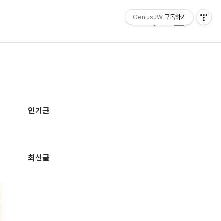
GeniusJW
구독하기
검
메
색
뉴
추
가
인기글
정
보
최신글