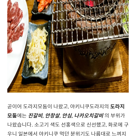
곧이어 도라지모둠이 나왔고, 야키니쿠도라지의
도라지
모둠
에는
진갈비, 안창살, 안심, 나카오치갈비
의 부위가
나왔습니다. 소고기 색도 선홍색으로 신선했고, 화로에 구
우니 일본에서 야키니쿠 먹던 분위기도 나름대로 느껴지