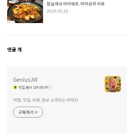
잠실새내 마라쉐프, 마라샹궈 리뷰
2019.05.25
댓
댓글
개
글
영
역
GeniusJW
맛집
분야 크리에이터
여행, 맛집, 카페, 정보 소개하는 야먹자
구독하기