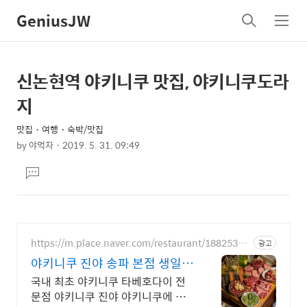
GeniusJW
검
메
색
뉴
신논현역 야키니쿠 맛집, 야키니쿠도라
상
본
문
세
지
제
컨
목
맛집・여행・숙박/맛집
텐
by
야먹자
2019. 5. 31. 09:49
츠
본
댓
문
글
달
기
https://m.place.naver.com/restaurant/18825322
광고
68
야키니쿠 진야 송파 본점 생일
외식 데이트 예약
국내 최초 야키니쿠 타베호다이 전
문점 야키니쿠 진야 야키니쿠에 진