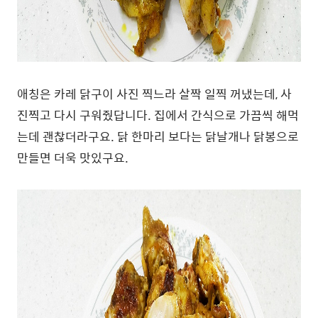
애칭은 카레 닭구이 사진 찍느라 살짝 일찍 꺼냈는데, 사
진찍고 다시 구워줬답니다. 집에서 간식으로 가끔씩 해먹
는데 괜찮더라구요. 닭 한마리 보다는 닭날개나 닭봉으로
만들면 더욱 맛있구요.