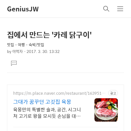
GeniusJW
검
메
색
뉴
집에서 만드는 '카레 닭구이'
상
본
문
세
맛집・여행・숙박/맛집
제
컨
by
야먹자
2017. 3. 30. 13:32
목
본
텐
댓
문
츠
글
달
기
https://m.place.naver.com/restaurant/16395160
광고
83
그대가 꿈꾸던 고깃집 육몽
육몽만의 특별한 술과, 공간, 시그니
처 고기로 왕을 모시듯 손님을 대접
합니다