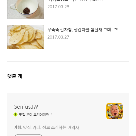
2017.03.29
무뚝뚝 감자칩, 생감자를 껍질채 그대로?!
2017.03.27
댓
댓글
개
글
영
역
GeniusJW
맛집
분야 크리에이터
여행, 맛집, 카페, 정보 소개하는 야먹자