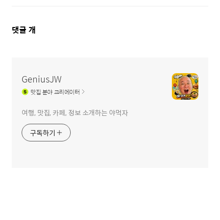
댓
댓글
개
글
영
역
GeniusJW
맛집
분야 크리에이터
여행, 맛집, 카페, 정보 소개하는 야먹자
구독하기