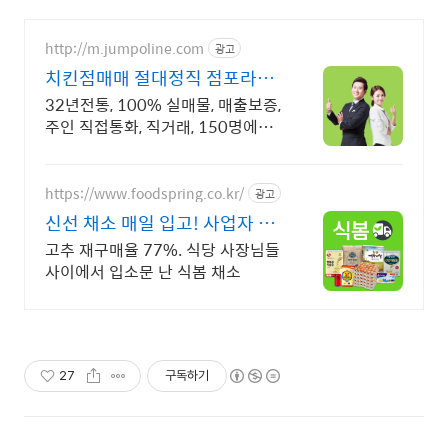
http://m.jumpoline.com
광고
치킨점매매 절대정직 점포라인
빠른 직거래 & 안전중개거래
32년전통, 100% 실매물, 매출보증,
주인 직접통화, 직거래, 150명에이
전트
https://www.foodspring.co.kr/
광고
신선 채소 매일 입고! 사업자 전
용 특가
고추 재구매율 77%. 식당 사장님들
사이에서 입소문 난 식봄 채소
27
구독하기