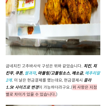
굽네치킨 고추바사삭 구성은 위와 같았습니다.
치킨, 치
킨무, 쿠폰,
쌀과자
, 마블링/고블링소스, 깨소금,
메추리알
2개
. 이 날은 현금결제를 했는데요, 현금결제시
콜라
1.5ℓ 사이즈로 변경
이 가능하더라구요.(
위 사항은 지점
별로 차이가 있을 수 있습니다.
)