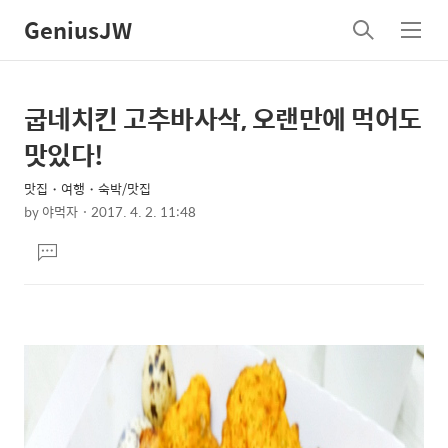
GeniusJW
검
메
색
뉴
굽네치킨 고추바사삭, 오랜만에 먹어도
상
본
문
세
맛있다!
제
컨
목
맛집・여행・숙박/맛집
텐
by
야먹자
2017. 4. 2. 11:48
츠
본
댓
문
글
달
기