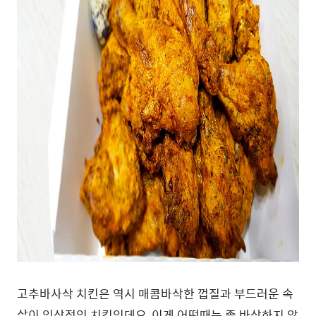
고추바사삭 치킨은 역시 매콤바삭한 껍질과 부드러운 속
살이 인상적인 치킨인데요, 이게 어떤때는 좀 바삭하지 않