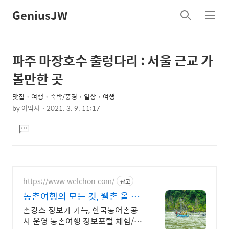
GeniusJW
검
메
색
뉴
파주 마장호수 출렁다리 : 서울 근교 가
상
본
문
세
볼만한 곳
제
컨
목
맛집・여행・숙박/풍경・일상・여행
텐
by
야먹자
2021. 3. 9. 11:17
츠
본
댓
문
글
달
기
https://www.welchon.com/
광고
농촌여행의 모든 것, 웰촌 올 여
름 여행은 농촌으로!
촌캉스 정보가 가득, 한국농어촌공
사 운영 농촌여행 정보포털 체험/촌