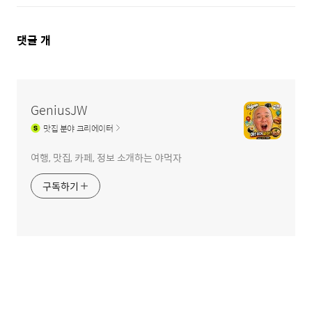
댓
댓글
개
글
영
역
GeniusJW
맛집
분야 크리에이터
여행, 맛집, 카페, 정보 소개하는 야먹자
구독하기