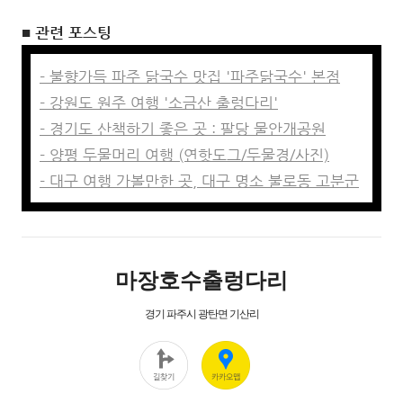
■ 관련 포스팅
- 불향가득 파주 닭국수 맛집 '파주닭국수' 본점
- 강원도 원주 여행 '소금산 출렁다리'
- 경기도 산책하기 좋은 곳 : 팔당 물안개공원
- 양평 두물머리 여행 (연핫도그/두물경/사진)
- 대구 여행 가볼만한 곳, 대구 명소 불로동 고분군