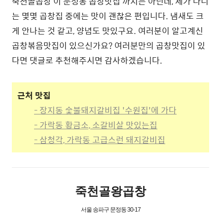
죽천골곱창 이 문정동 곱창맛집 까지는 아닌데, 제가 다니
는 몇몇 곱창집 중에는 맛이 괜찮은 편입니다. 냄새도 크
게 안나는 것 같고, 양념도 맛있구요. 여러분이 알고계신
곱창볶음맛집이 있으신가요? 여러분만의 곱창맛집이 있
다면 댓글로 추천해주시면 감사하겠습니다.
근처 맛집
- 장지동 숯불돼지갈비집 '수원집'에 가다
- 가락동 황금소, 소갈비살 맛있는집
- 삼청각, 가락동 고급스런 돼지갈비집