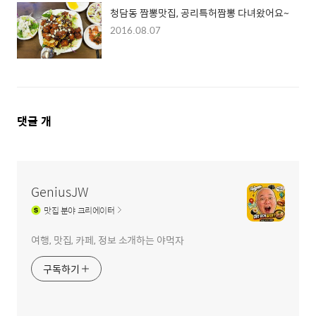
청담동 짬뽕맛집, 공리특허짬뽕 다녀왔어요~
2016.08.07
댓
댓글
개
글
영
역
GeniusJW
맛집
분야 크리에이터
여행, 맛집, 카페, 정보 소개하는 야먹자
구독하기