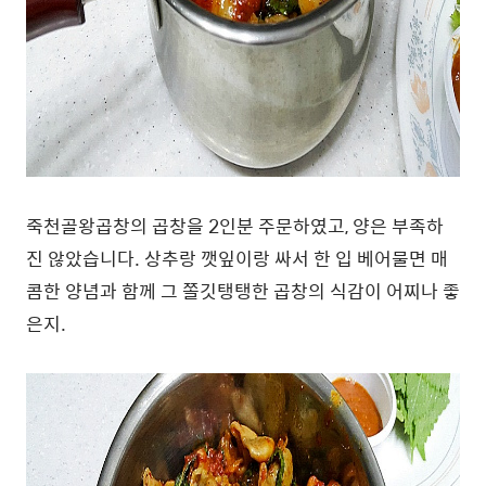
죽천골왕곱창의 곱창을 2인분 주문하였고, 양은 부족하
진 않았습니다. 상추랑 깻잎이랑 싸서 한 입 베어물면 매
콤한 양념과 함께 그 쫄깃탱탱한 곱창의 식감이 어찌나 좋
은지.