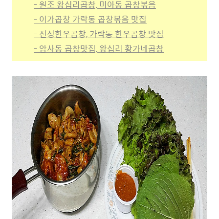
- 원조 왕십리곱창, 미아동 곱창볶음
- 이가곱창 가락동 곱창볶음 맛집
- 진성한우곱창, 가락동 한우곱창 맛집
- 암사동 곱창맛집, 왕십리 황가네곱창