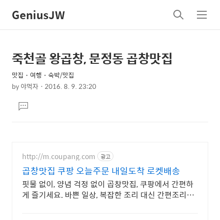
GeniusJW
검
메
색
뉴
죽천골 왕곱창, 문정동 곱창맛집
상
본
문
세
맛집・여행・숙박/맛집
제
컨
by
야먹자
2016. 8. 9. 23:20
목
본
텐
댓
문
츠
글
달
기
http://m.coupang.com
광고
곱창맛집 쿠팡 오늘주문 내일도착 로켓배송
핏물 없이, 양념 걱정 없이 곱창맛집, 쿠팡에서 간편하
게 즐기세요. 바쁜 일상, 복잡한 조리 대신 간편조리식
품 으로 맛있는 한 끼를 완성해보세요.