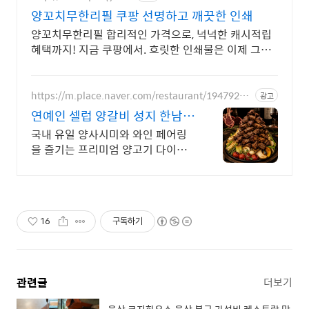
양꼬치무한리필 쿠팡 선명하고 깨끗한 인쇄
양꼬치무한리필 합리적인 가격으로, 넉넉한 캐시적립
혜택까지! 지금 쿠팡에서. 흐릿한 인쇄물은 이제 그만!
또렷한 컬러와 흑백으로 작업 효율을 높이세요.
https://m.place.naver.com/restaurant/19479278
광고
16
연예인 셀럽 양갈비 성지 한남동
단체모임 고급 양갈비
국내 유일 양사시미와 와인 페어링
을 즐기는 프리미엄 양고기 다이닝
한남동 최대 규모 55석 셀럽 핫플.
데이트 회식하기 좋은 프리미엄 양
갈비 룸식당
16
구독하기
관련글
더보기