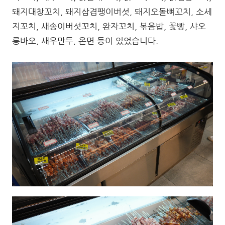
돼지대창꼬치, 돼지삼겹팽이버섯, 돼지오돌뼈꼬치, 소세
지꼬치, 새송이버섯꼬치, 완자꼬치, 볶음밥, 꽃빵, 샤오
롱바오, 새우만두, 온면 등이 있었습니다.