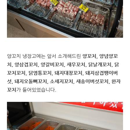
양꼬치 냉장고에는 앞서 소개해드린
양꼬치, 양념양꼬
치, 양삼겹꼬치, 양갈비꼬치, 새우꼬치, 닭날개꼬치, 닭
꼬치꼬치, 닭염통꼬치, 돼지대창꼬치, 돼지삼겹팽이버
섯, 돼지오돌뼈꼬치, 소세지꼬치, 새송이버섯꼬치, 완자
꼬치
가 들어있었습니다.