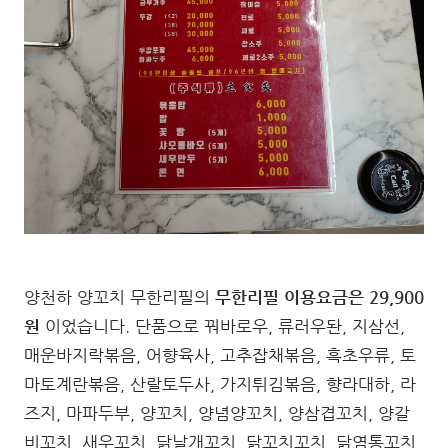
양천하 양꼬치 무한리필의
무한리필 이용요금은 29,900
원
이었습니다. 단품으로 꿔바로우, 류러우돤, 지삼선,
매운바지락볶음, 어향육사, 고추잡채볶음, 흑초우류, 토
마토계란볶음, 산랄토두사, 가지튀김볶음, 향라대하, 라
즈지, 마파두부, 양꼬치, 양념양꼬치, 양삼겹꼬치, 양갈
비꼬치, 새우꼬치, 닭날개꼬치, 닭꼬치꼬치, 닭염통꼬치,