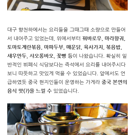
대구 향천하에서는 요리들을 그때그때 소량으로 만들어
서 내어주고 있었는데, 위에서부터
꿔바로우, 마라향궈,
토마토계란볶음, 마파두부, 매운닭, 육사가지, 볶음밥,
새우만두, 샤오롱바오, 꽃빵 등
이 나왔습니다. 확실히 일
반적인 뷔페식 식당보다는 즉석에서 요리를 내어주시다
보니 따뜻하고 맛있게 먹을 수 있었습니다. 앞에서도 언
급하였듯 중국 현지인들이 운영하는 가게라
중국 본연의
음식 맛(?)을 느낄 수
있었습니다.