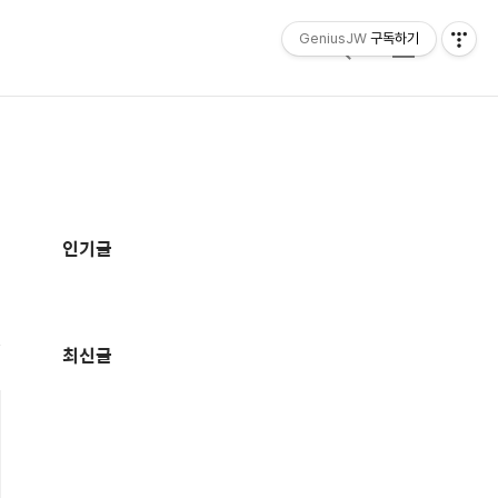
GeniusJW
구독하기
검
메
색
뉴
추
가
인기글
정
보
최신글