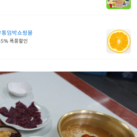
 유통임박쇼핑몰
85% 폭풍할인