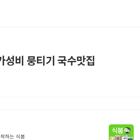
 가성비 뭉티기 국수맛집
도착하는 식봄