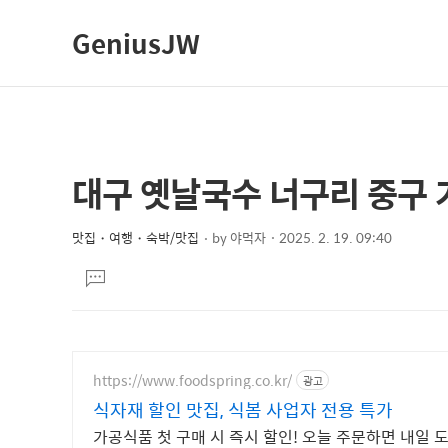
GeniusJW
대구 옛날국수 너구리 중구
상
본
문
세
제
맛집・여행・숙박/맛집
by
야먹자
2025. 2. 19. 09:40
컨
본
목
텐
댓
문
글
츠
달
기
https://www.foodspring.co.kr/
광고
식자재 할인 맛집, 식봄 사업자 전용 특가
가공식품 첫 구매 시 즉시 할인! 오늘 주문하면 내일 