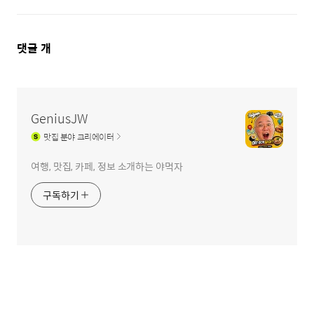
댓
댓글
개
글
영
역
GeniusJW
맛집
분야 크리에이터
여행, 맛집, 카페, 정보 소개하는 야먹자
구독하기