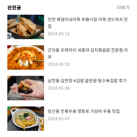
관련글
더보기
인천 복댕이네어묵 부평시장 어묵 샌드위치 맛
집
2024.05.12
군자동 또래끼리 세종대 김치볶음밥 전문점 리
뷰
2024.05.10
남천동 김면장 K김밥 끝판왕 탕수육김밥 후기
2024.05.08
당산동 만평우동 영등포 가성비 우동 맛집
2024.05.07