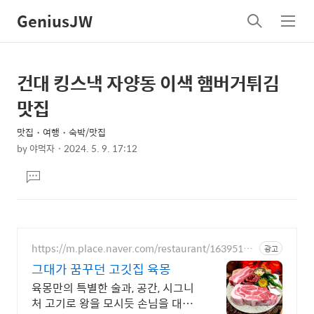
GeniusJW
검
메
색
뉴
건대 킹스낵 자양동 이색 햄버거튀김
상
본
문
세
맛집
제
컨
목
맛집・여행・숙박/맛집
텐
by
야먹자
2024. 5. 9. 17:12
츠
본
댓
문
글
달
기
https://m.place.naver.com/restaurant/16395160
광고
83
그대가 꿈꾸던 고깃집 육몽
육몽만의 특별한 술과, 공간, 시그니
처 고기로 왕을 모시듯 손님을 대접