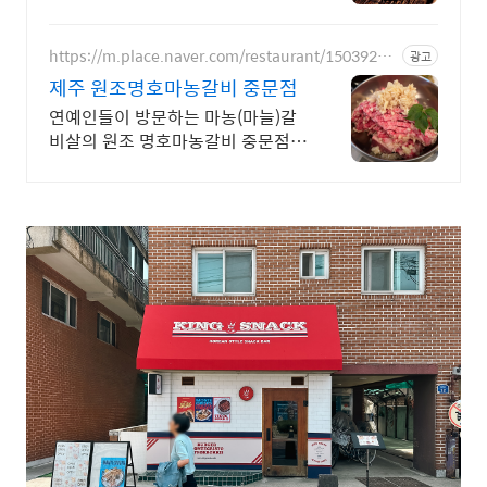
합니다
https://m.place.naver.com/restaurant/15039274
광고
51
제주 원조명호마농갈비 중문점
연예인들이 방문하는 마농(마늘)갈
비살의 원조 명호마농갈비 중문점입
니다.