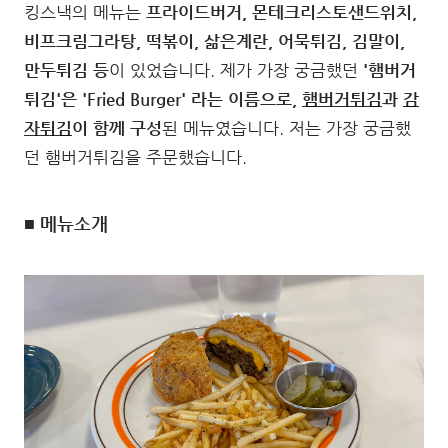
킹스낵의 메뉴는
프라이드버거, 몬테크리스토샌드위치,
비프크림그라탕, 떡볶이, 삶은계란, 어묵튀김, 김말이,
만두튀김 등
이 있었습니다. 제가 가장 궁금했던
'햄버거
튀김'은 'Fried Burger' 라는 이름으로,
햄버거튀김
과
감
자튀김
이 함께 구성
된 메뉴였습니다. 저는 가장 궁금했
던 햄버거튀김을 주문했습니다.
■ 메뉴소개