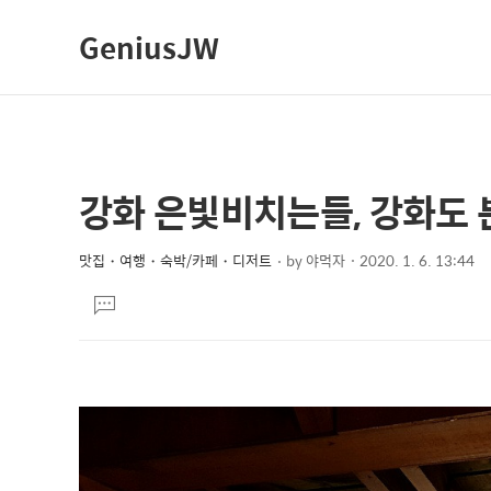
GeniusJW
강화 은빛비치는들, 강화도
상
본
문
세
제
맛집・여행・숙박/카페・디저트
by
야먹자
2020. 1. 6. 13:44
컨
본
목
텐
댓
문
글
츠
달
기