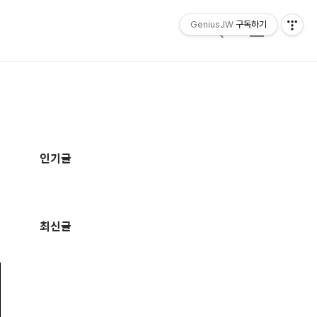
GeniusJW
구독하기
검
메
색
뉴
추
가
인기글
정
보
최신글