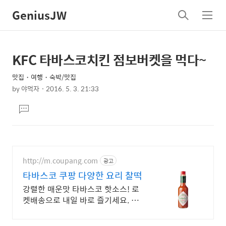
GeniusJW
검
메
색
뉴
KFC 타바스코치킨 점보버켓을 먹다~
상
본
문
세
맛집・여행・숙박/맛집
제
컨
by
야먹자
2016. 5. 3. 21:33
목
본
텐
댓
문
츠
글
달
기
http://m.coupang.com
광고
타바스코 쿠팡 다양한 요리 찰떡
강렬한 매운맛 타바스코 핫소스! 로
켓배송으로 내일 바로 즐기세요. 와
우회원 무료배송과 30일 반품. 인기
핫소스를 쿠팡에서 만나세요.