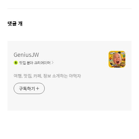
댓
댓글
개
글
영
역
GeniusJW
맛집
분야 크리에이터
여행, 맛집, 카페, 정보 소개하는 야먹자
구독하기