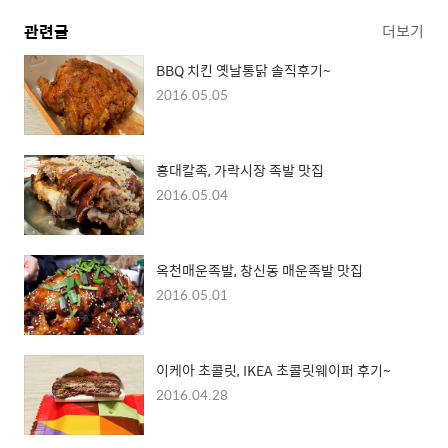
관련글
더보기
BBQ 치킨 옛날통닭 솔직후기~
2016.05.05
홍대칼족, 가락시장 족발 맛집
2016.05.04
옥천매운족발, 창신동 매운족발 맛집
2016.05.01
이케아 초콜릿, IKEA 초콜릿웨이퍼 후기~
2016.04.28