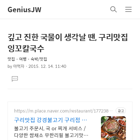
GeniusJW
검
메
색
뉴
깊고 진한 국물이 생각날 땐, 구리맛집
상
본
문
세
잉꼬칼국수
제
컨
목
맛집・여행・숙박/맛집
텐
by
야먹자
2015. 12. 14. 11:40
츠
본
댓
문
글
달
기
https://m.place.naver.com/restaurant/17723883
광고
50
구리맛집 강경불고기 구리점 다
양한 쌈채소무한 불고기맛집
불고기 주문시, 국 or 찌개 서비스 /
다양한 쌈채소 무한리필 불고기맛