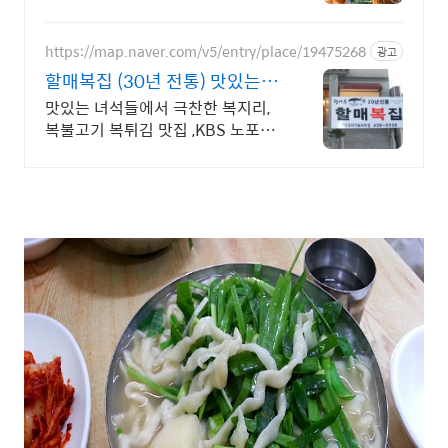
집! 숯불향 가득 강경불고기 / 자작
한 국물 옛날 서울식 소불고기까지
즐겨보세요!
https://map.naver.com/v5/entry/place/19475268
광고
할매복집 (30년 전통) 맛있는녀
석들 KBS2생생정보
맛있는 녀석들에서 극찬한 복지리,
복불고기 복튀김 맛집 ,KBS 노포기
몬스터엑스 셔누, NCT정우, 라이즈
성찬 앤톤이 인정한 맛집