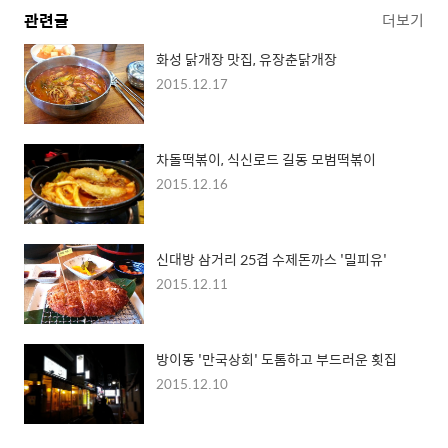
관련글
더보기
화성 닭개장 맛집, 유장춘닭개장
2015.12.17
차돌떡볶이, 식신로드 길동 모범떡볶이
2015.12.16
신대방 삼거리 25겹 수제돈까스 '밀피유'
2015.12.11
방이동 '만국상회' 도톰하고 부드러운 횟집
2015.12.10