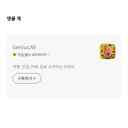
댓
댓글
개
글
영
역
GeniusJW
맛집
분야 크리에이터
여행, 맛집, 카페, 정보 소개하는 야먹자
구독하기