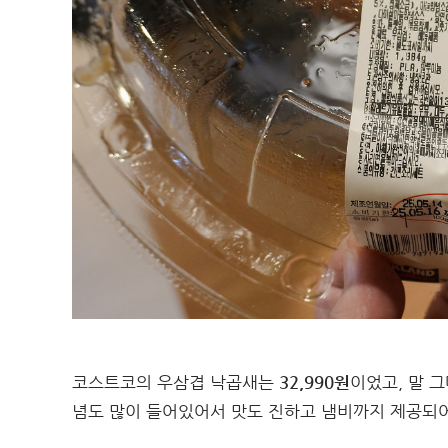
코스트코의 우삼겹 낙곱새는
32,990원
이었고, 말 
념도 많이 들어있어서 맛도 진하고 냄비까지 제공되