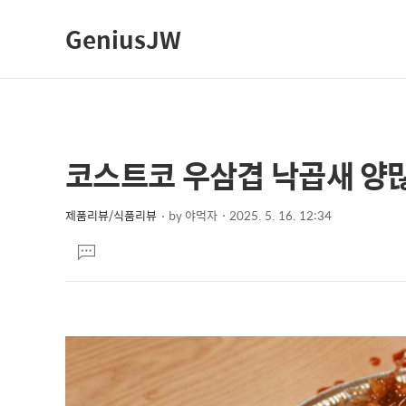
GeniusJW
코스트코 우삼겹 낙곱새 양
상
본
문
세
제
제품리뷰/식품리뷰
by
야먹자
2025. 5. 16. 12:34
컨
본
목
텐
댓
문
글
츠
달
기