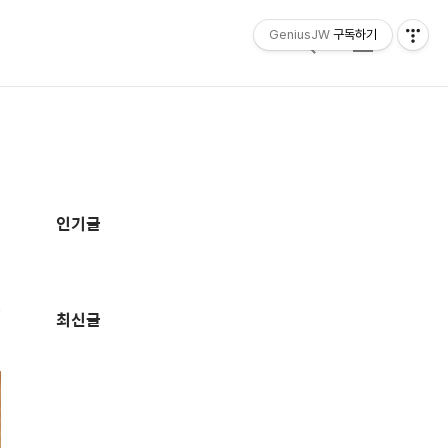
GeniusJW
구독하기
검
메
색
뉴
추
가
인기글
정
보
최신글