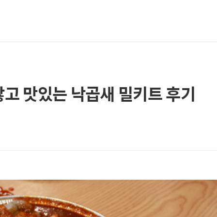
많고 맛있는 낙곱새 밀키트 후기