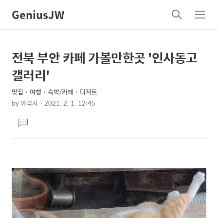
GeniusJW
검
메
색
뉴
전북 부안 카페 가볼만한곳 '인사동고
상
본
문
세
갤러리'
제
컨
목
맛집・여행・숙박/카페・디저트
텐
by
야먹자
2021. 2. 1. 12:45
츠
본
댓
문
글
달
기