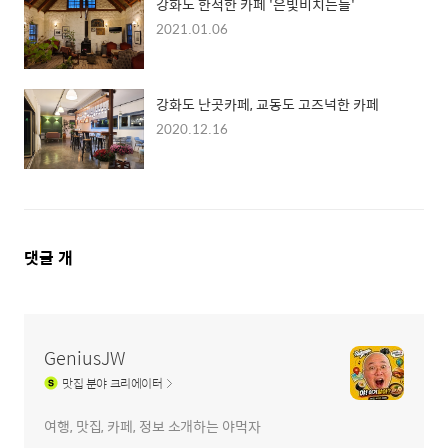
강화도 한적한 카페 '은빛비치는들'
2021.01.06
강화도 난곳카페, 교동도 고즈넉한 카페
2020.12.16
댓
댓글
개
글
영
역
GeniusJW
맛집
분야 크리에이터
여행, 맛집, 카페, 정보 소개하는 야먹자