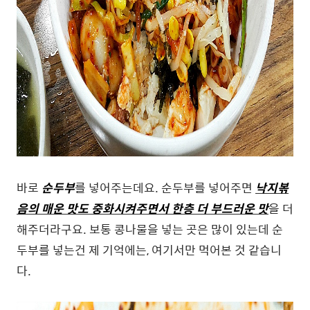
바로
순두부
를 넣어주는데요. 순두부를 넣어주면
낙지볶
음의 매운
맛도 중화시켜주면서 한층 더 부드러운 맛
을 더
해주더라구요. 보통 콩나물을 넣는 곳은 많이 있는데 순
두부를 넣는건 제 기억에는, 여기서만 먹어본 것 같습니
다.