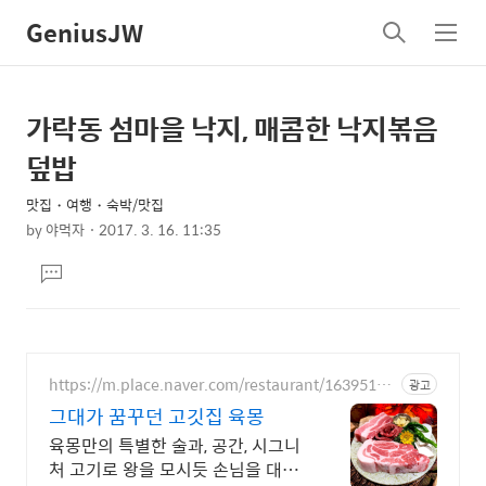
GeniusJW
검
메
색
뉴
가락동 섬마을 낙지, 매콤한 낙지볶음
상
본
문
세
덮밥
제
컨
목
맛집・여행・숙박/맛집
텐
by
야먹자
2017. 3. 16. 11:35
츠
본
댓
문
글
달
기
https://m.place.naver.com/restaurant/16395160
광고
83
그대가 꿈꾸던 고깃집 육몽
육몽만의 특별한 술과, 공간, 시그니
처 고기로 왕을 모시듯 손님을 대접