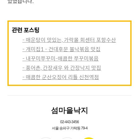
있었습니다.
관련 포스팅
- 매운탕이 맛있는, 가락몰 회센터 포항수산
- 개미집1 - 건대후문 불낙볶음 맛집
- 내꾸미쭈꾸미-매콤한 쭈꾸미볶음
- 풍어촌, 간장새우 와 간장낙지 맛집
- 매콤한 군산오징어 리틀 신천역점