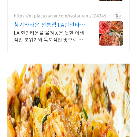
합니다
https://m.place.naver.com/restaurant/10434636
광고
04
청기와타운 선릉점 LA한인타운
을 통째로 옮긴맛
LA 한인타운을 옮겨놓은 듯한 이색
적인 분위기와 독보적인 맛으로 입
소문 난 고깃집 본질에 집중한 맛과
전문화 된 서비스로 만족스러운 경
험을 선사하겠습니다.