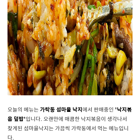
오늘의 메뉴는
가락동 섬마을 낙지
에서 판매중인
'낙지볶
음 덮밥'
입니다. 오랜만에 매콤한 낙지볶음이 생각나서
찾게된 섬마을낙지는 가끔씩 가락동에서 먹는 메뉴입니
다.