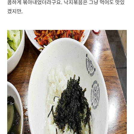
콤하게 볶아내었더라구요. 낙지볶음은 그냥 먹어도 맛있
겠지만,