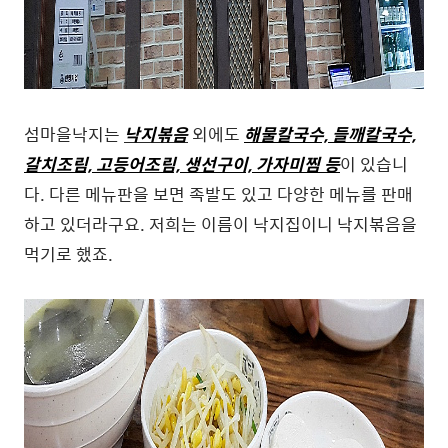
섬마을낙지는
낙지볶음
외에도
해물칼국수, 들깨칼국수,
갈치조림, 고등어조림, 생선구이, 가자미찜 등
이 있습니
다. 다른 메뉴판을 보면 족발도 있고 다양한 메뉴를 판매
하고 있더라구요. 저희는 이름이 낙지집이니 낙지볶음을
먹기로 했죠.