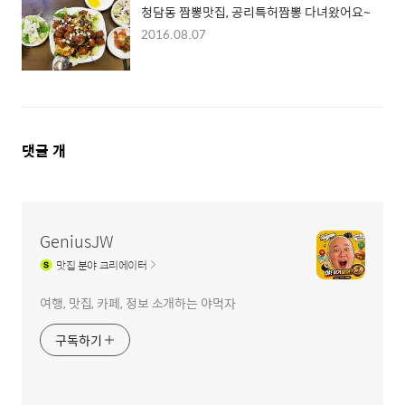
청담동 짬뽕맛집, 공리특허짬뽕 다녀왔어요~
2016.08.07
댓
댓글
개
글
영
역
GeniusJW
맛집
분야 크리에이터
여행, 맛집, 카페, 정보 소개하는 야먹자
구독하기