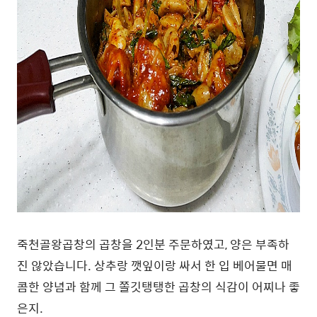
죽천골왕곱창의 곱창을 2인분 주문하였고, 양은 부족하
진 않았습니다. 상추랑 깻잎이랑 싸서 한 입 베어물면 매
콤한 양념과 함께 그 쫄깃탱탱한 곱창의 식감이 어찌나 좋
은지.