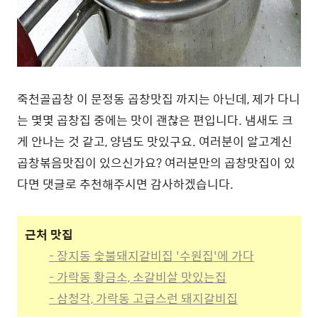
죽천골곱창 이 문정동 곱창맛집 까지는 아닌데, 제가 다니
는 몇몇 곱창집 중에는 맛이 괜찮은 편입니다. 냄새도 크
게 안나는 것 같고, 양념도 맛있구요. 여러분이 알고계신
곱창볶음맛집이 있으신가요? 여러분만의 곱창맛집이 있
다면 댓글로 추천해주시면 감사하겠습니다.
근처 맛집
- 장지동 숯불돼지갈비집 '수원집'에 가다
- 가락동 황금소, 소갈비살 맛있는집
- 삼청각, 가락동 고급스런 돼지갈비집