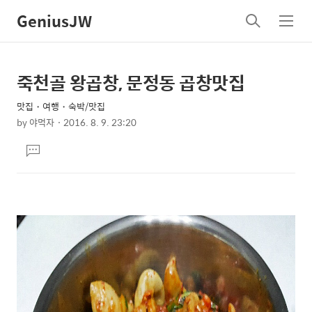
GeniusJW
검
메
색
뉴
죽천골 왕곱창, 문정동 곱창맛집
상
본
문
세
맛집・여행・숙박/맛집
제
컨
by
야먹자
2016. 8. 9. 23:20
목
본
텐
댓
문
츠
글
달
기