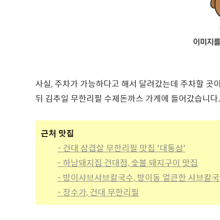
사실, 주차가 가능하다고 해서 달려갔는데 주차할 곳이
뒤 김추일 무한리필 수제돈까스 가게에 들어갔습니다
근처 맛집
- 건대 삼겹살 무한리필 맛집 '대통삼'
- 하남돼지집 건대점, 숯불 돼지구이 맛집
- 방이샤브샤브칼국수, 방이동 얼큰한 샤브칼
- 장수가, 건대 무한리필