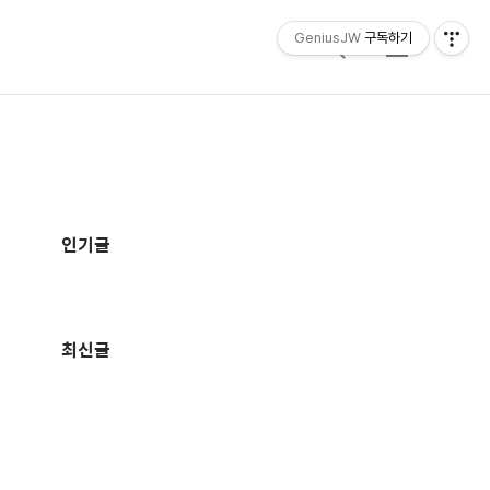
GeniusJW
구독하기
검
메
색
뉴
추
가
인기글
정
보
최신글