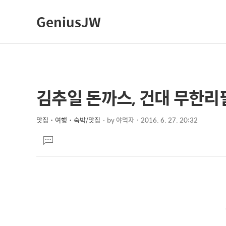
GeniusJW
김추일 돈까스, 건대 무한리
상
본
문
세
제
맛집・여행・숙박/맛집
by
야먹자
2016. 6. 27. 20:32
컨
본
목
텐
댓
문
글
츠
달
기