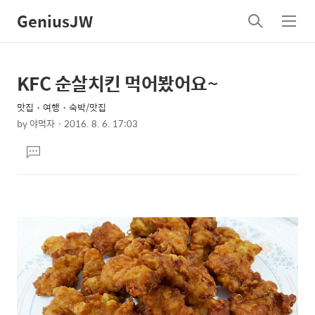
GeniusJW
검
메
색
뉴
KFC 순살치킨 먹어봤어요~
상
본
문
세
맛집・여행・숙박/맛집
제
컨
by
야먹자
2016. 8. 6. 17:03
목
본
텐
댓
문
츠
글
달
기