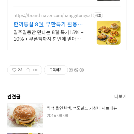
착순 N호점 마케팅지원
https://brand.naver.com/hanggitongsal
광고
한끼통살 8월, 무한특가 활용도
만점! 순살 단백치킨
일주일동안 만나는 8월 특가! 5% +
10% + 쿠폰팩까지 한번에 받아보
세요!
23
구독하기
관련글
더보기
빅맥 올인원팩, 맥도날드 가성비 세트메뉴
2016.08.08