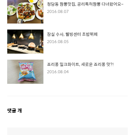
청담동 짬뽕맛집, 공리특허짬뽕 다녀왔어요~
2016.08.07
잠실 수사, 웰빙센터 초밥뷔페
2016.08.05
죠리퐁 밀크화이트, 새로운 죠리퐁 맛?!
2016.08.04
댓
댓글
개
글
영
역