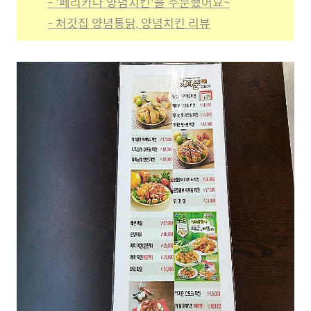
- '페리카나 양념치킨'을 주문했어요~
- 처갓집 양념통닭, 양념치킨 리뷰