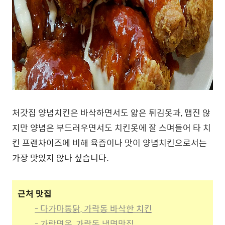
처갓집 양념치킨은 바삭하면서도 얇은 튀김옷과, 맵진 않
지만 양념은 부드러우면서도 치킨옷에 잘 스며들어 타 치
킨 프랜차이즈에 비해 육즙이나 맛이 양념치킨으로서는
가장 맛있지 않나 싶습니다.
근처 맛집
- 다가마통닭, 가락동 바삭한 치킨
- 가락면옥, 가락동 냉면맛집