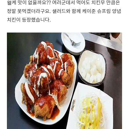
왤케 맛이 없을까요?? 여러군데서 먹어도 치킨무 만큼은
정말 못먹겠더라구요. 샐러드와 함께 케이준 슈프림 양념
치킨이 등장했습니다.