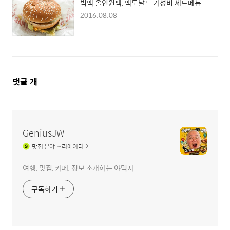
빅맥 올인원팩, 맥도날드 가성비 세트메뉴
2016.08.08
댓
댓글
개
글
영
역
GeniusJW
맛집
분야 크리에이터
여행, 맛집, 카페, 정보 소개하는 야먹자
구독하기