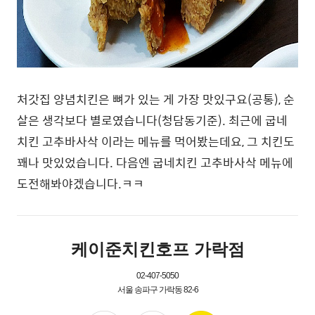
처갓집 양념치킨은 뼈가 있는 게 가장 맛있구요(공통), 순
살은 생각보다 별로였습니다(청담동기준). 최근에 굽네
치킨 고추바사삭 이라는 메뉴를 먹어봤는데요, 그 치킨도
꽤나 맛있었습니다. 다음엔 굽네치킨 고추바사삭 메뉴에
도전해봐야겠습니다.ㅋㅋ