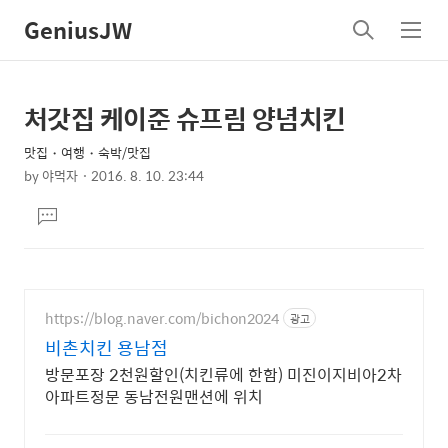
GeniusJW
검
메
색
뉴
처갓집 케이준 슈프림 양념치킨
상
본
문
세
맛집・여행・숙박/맛집
제
컨
by
야먹자
2016. 8. 10. 23:44
목
본
텐
댓
문
츠
글
달
기
https://blog.naver.com/bichon2024
광고
비촌치킨 용남점
방문포장 2천원할인(치킨류에 한함) 미진이지비아2차
아파트정문 동남전원맨션에 위치