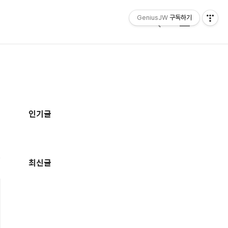
GeniusJW
구독하기
검
메
색
뉴
추
가
인기글
정
보
최신글