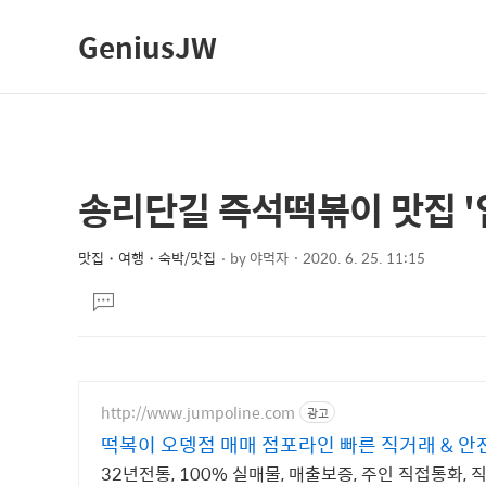
GeniusJW
송리단길 즉석떡볶이 맛집 '
상
본
문
세
제
맛집・여행・숙박/맛집
by
야먹자
2020. 6. 25. 11:15
컨
본
목
텐
댓
문
글
츠
달
기
http://www.jumpoline.com
광고
떡복이 오뎅점 매매 점포라인 빠른 직거래 & 
32년전통, 100% 실매물, 매출보증, 주인 직접통화, 