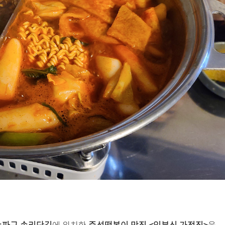
송파구 송리단길
에 위치한
즉석떡볶이 맛집 <입분식 가정집>
을