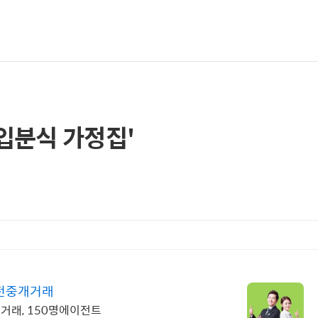
입분식 가정집'
안전중개거래
직거래, 150명에이전트