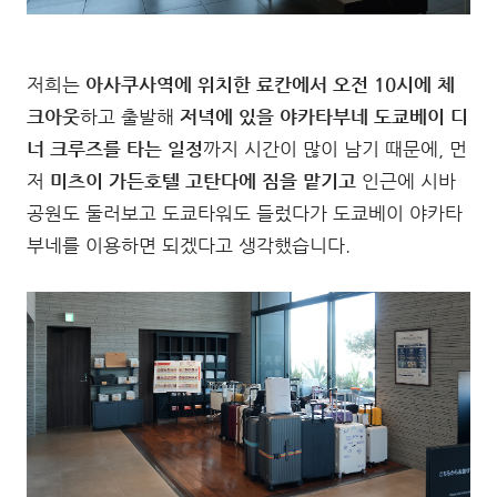
저희는
아사쿠사역에 위치한 료칸에서 오전 10시에 체
크아웃
하고 출발해
저녁에 있을 야카타부네 도쿄베이 디
너 크루즈를 타는 일정
까지 시간이 많이 남기 때문에, 먼
저
미츠이 가든호텔 고탄다에 짐을 맡기고
인근에 시바
공원도 둘러보고 도쿄타워도 들렀다가 도쿄베이 야카타
부네를 이용하면 되겠다고 생각했습니다.