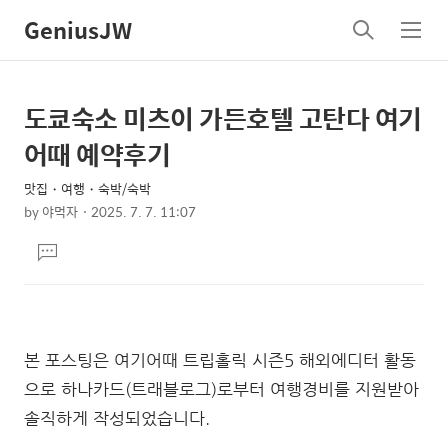
GeniusJW
검
메
색
뉴
도쿄숙소 미츠이 가든호텔 고탄다 여기
상
본
문
세
어때 예약후기
제
컨
목
맛집・여행・숙박/숙박
텐
by
야먹자
2025. 7. 7. 11:07
츠
본
댓
문
글
달
기
본 포스팅은 여기어때 트립홀릭 시즌5 해외에디터 활동
으로 하나카드(트래블로그)로부터 여행경비를 지원받아
솔직하게 작성되었습니다.