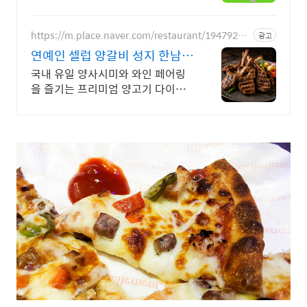
https://m.place.naver.com/restaurant/19479278
광고
16
연예인 셀럽 양갈비 성지 한남동
단체모임 고급 양갈비
국내 유일 양사시미와 와인 페어링
을 즐기는 프리미엄 양고기 다이닝
한남동 최대 규모 55석 셀럽 핫플.
데이트 회식하기 좋은 프리미엄 양
갈비 룸식당