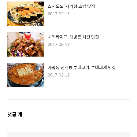
스시도모, 사가정 초밥 맛집
2017.02.15
치맥라이프, 해방촌 치킨 맛집
2017.02.13
가락동 신서방 부대고기, 부대찌개 맛집
2017.02.12
댓
댓글
개
글
영