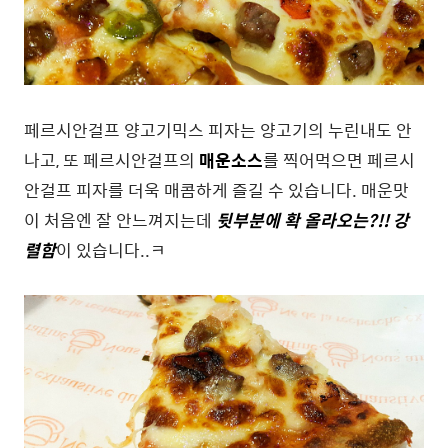
페르시안걸프 양고기믹스 피자는 양고기의 누린내도 안
나고, 또 페르시안걸프의
매운
소스
를 찍어먹으면 페르시
안걸프 피자를 더욱 매콤하게 즐길 수 있습니다. 매운맛
이 처음엔 잘 안느껴지는데
뒷부분에 확 올라오는?!! 강
렬함
이 있습니다..ㅋ