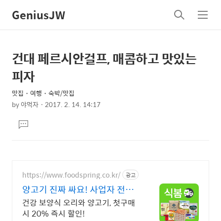
GeniusJW
검
메
색
뉴
건대 페르시안걸프, 매콤하고 맛있는
상
본
문
세
피자
제
컨
목
맛집・여행・숙박/맛집
텐
by
야먹자
2017. 2. 14. 14:17
츠
본
댓
문
글
달
기
https://www.foodspring.co.kr/
광고
양고기 진짜 싸요! 사업자 전용
특가
건강 보양식 오리와 양고기, 첫구매
시 20% 즉시 할인!