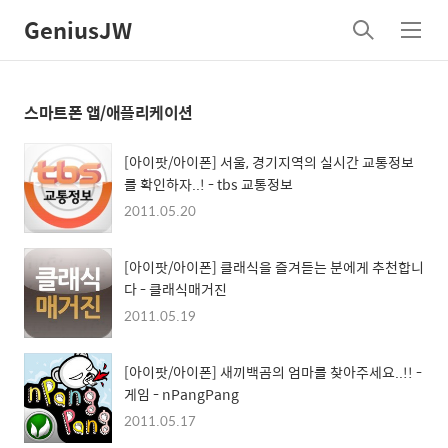
GeniusJW
검
메
색
뉴
스마트폰 앱/애플리케이션
[아이팟/아이폰] 서울, 경기지역의 실시간 교통정보
를 확인하자..! - tbs 교통정보
2011.05.20
[아이팟/아이폰] 클래식을 즐겨듣는 분에게 추천합니
다 - 클래식매거진
2011.05.19
[아이팟/아이폰] 새끼백곰의 엄마를 찾아주세요..!! -
게임 - nPangPang
2011.05.17