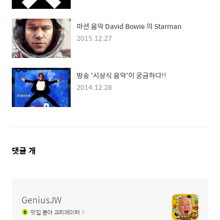
마션 음악 David Bowie 의 Starman
2015.12.27
방송 '시상식 음악'이 궁금하다!!
2014.12.28
댓
댓글
개
글
영
역
GeniusJW
맛집
분야 크리에이터