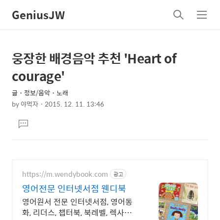
GeniusJW
검
메
색
뉴
웅장한 배경음악 추천 'Heart of
상
본
문
세
courage'
제
컨
목
글・정보/음악・노래
텐
by
야먹자
2015. 12. 11. 13:46
츠
본
댓
문
글
달
기
https://m.wendybook.com
광고
영어전문 인터넷서점 웬디북
영어원서 전문 인터넷서점, 영어동
화, 리더스, 챕터북, 북레벨, 렉사일지