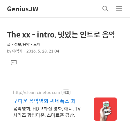
GeniusJW
검
메
색
뉴
The xx - intro, 멋있는 인트로 음악
상
본
문
세
글・정보/음악・노래
제
컨
by
야먹자
2016. 5. 28. 21:04
목
본
텐
댓
문
츠
글
달
기
http://clean.cinefox.com
광고
굿다운 음악영화 씨네폭스 최대
3만원+10%추가적립
음악영화, HD고화질 영화, 애니, TV
시리즈 합법다운, 스마트폰 감상.