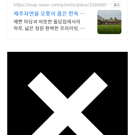
https://map.naver.com/p/entry/place/10342855
광고
32
제주자연을 오롯이 품은 한옥 대
가족형 감성돌집 8인까지
예쁜 마당과 따뜻한 돌담집에서의
하루, 넓은 정원 완벽한 프라이빗, 돌
담 자쿠지 넓고 탁트인 평상 뷰, 감성
주점 스타일 별도 전용 다이닝공간,
침실3, 욕실2,