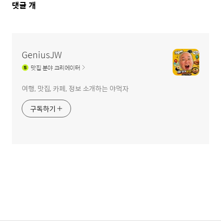
댓
댓글
개
글
영
역
GeniusJW
맛집
분야 크리에이터
여행, 맛집, 카페, 정보 소개하는 야먹자
구독하기