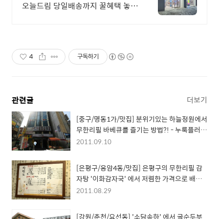
오늘드림 당일배송까지 꿀혜택 놓치
지마세요!
4
구독하기
관련글
더보기
[중구/명동1가/맛집] 분위기있는 하늘정원에서
무한리필 바베큐를 즐기는 방법?! - 누룩플러스
(NU LOOK+)
2011.09.10
[은평구/응암4동/맛집] 은평구의 무한리필 감
자탕 '이화감자국' 에서 저렴한 가격으로 배불
리 먹는 방법?!
2011.08.29
[강원/춘천/요선동] '소담송하' 에서 굴순두부