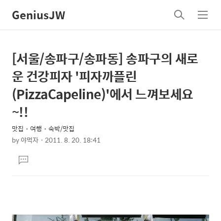
GeniusJW
검
메
색
뉴
[서울/송파구/송파동] 송파구의 새로
상
본
문
세
운 건강피자 '피자까플린
제
컨
(PizzaCapeline)'에서 느껴보세요
목
텐
~!!
츠
맛집・여행・숙박/맛집
by
야먹자
2011. 8. 20. 18:41
본
댓
문
글
달
기