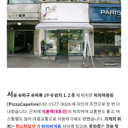
서
울 송파구 송파동 19-8 번지 1, 2 층
에 위치한
피자까플린
(PizzaCapeline)
02-1577-3026
에 지인의 추천으로 한 번 다
녀왔습니다. 근처에
석촌역(8호선)
이 위치하여 교통편도 좋고, 버
스통행도 많아 대중교통으로 이용하기에도 편했습니다.
가게의 위
치
는
미스터도넛
과
파리바게트
사이에 있으며,
주차장
은
건물 뒷