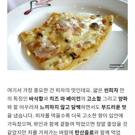
여기서 가장 중요한 건 피자의 맛인데요. 얇은
씬피자
만
의 특징인
바삭함
과
치즈 와 베이컨
의
고소함
그리고
양파
와 잘 어우러져
느끼하지 않고 담백
하면서도
부드러운 맛
을 냈습니다. 피자를 먹을수록 더욱 고소한 향이 입안에
가득찼으며, 와인과 함께 곁들여 먹었으면 정말 좋았을 것
같았지만 차를 가져가는 바람에
탄산음료
와 함께 먹었