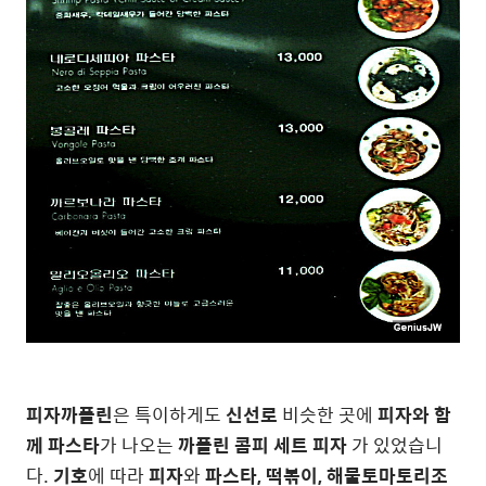
피자까플린
은 특이하게도
신선로
비슷한 곳에
피자와 함
께 파스타
가 나오는
까플린 콤피 세트 피자
가 있었습니
다.
기호
에 따라
피자
와
파스타, 떡볶이, 해물토마토리조