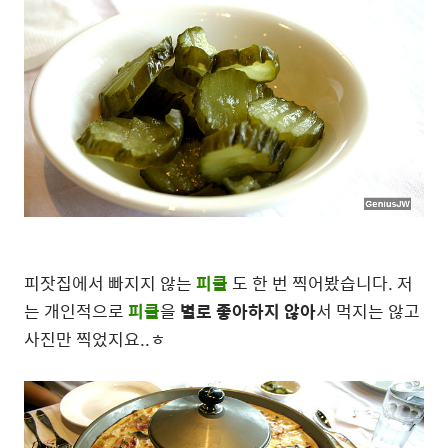
피잣집에서 빠지지 않는
피클
도 한 번 찍어봤습니다. 저
는 개인적으로
피클
을
별로 좋아하지 않아
서 먹지는 않고
사진만 찍었지요..ㅎ