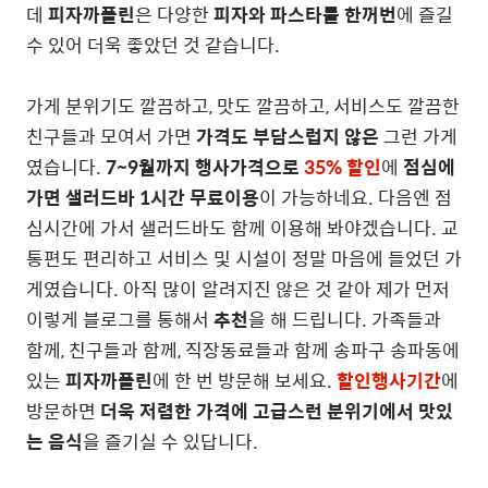
데
피자까플린
은 다양한
피자와 파스타를 한꺼번
에 즐길
수 있어 더욱 좋았던 것 같습니다.
가게 분위기도 깔끔하고, 맛도 깔끔하고, 서비스도 깔끔한
친구들과 모여서 가면
가격도 부담스럽지 않은
그런 가게
였습니다.
7~9월까지 행사가격으로
35% 할인
에
점심에
가면 샐러드바 1시간 무료이용
이 가능하네요. 다음엔 점
심시간에 가서 샐러드바도 함께 이용해 봐야겠습니다. 교
통편도 편리하고 서비스 및 시설이 정말 마음에 들었던 가
게였습니다. 아직 많이 알려지진 않은 것 같아 제가 먼저
이렇게 블로그를 통해서
추천
을 해 드립니다. 가족들과
함께, 친구들과 함께, 직장동료들과 함께 송파구 송파동에
있는
피자까플린
에 한 번 방문해 보세요.
할인행사기간
에
방문하면
더욱 저렴한 가격에 고급스런 분위기에서 맛있
는 음식
을 즐기실 수 있답니다.