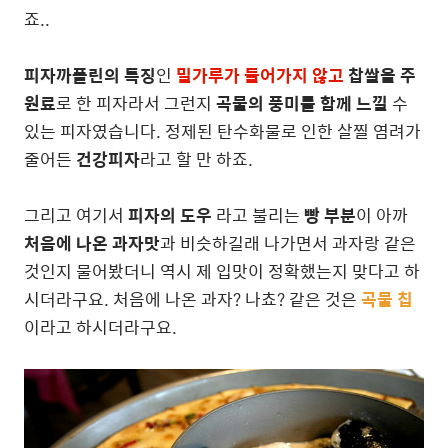
죠..
피자까플린의 특징
인
밀가루가 들어가지 않고
찹쌀을 주
원료
로 한 피자라서 그런지
곡물의 풍미를 함께 느낄
수
있는 피자였습니다. 정제된 탄수화물로 인한 살찔 염려가
줄어든
건강피자
라고 할 만 하죠.
그리고 여기서
피자의 도우
라고 불리는
빵 부분
이 아까
처음에 나온 과자맛
과 비슷하길래 나가면서 과자랑 같은
것인지 물어봤더니 역시 제 입맛이 정확했는지 맞다고 하
시더라구요. 처음에 나온 과자? 나쵸? 같은 것은
곡물 칩
이라고 하시더라구요.