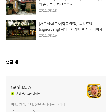
와 순두부 김치전골을 ~
2011.08.18
[서울/송파구/가락동/맛집] '씨뇨르방
(signorbang) 화덕피자카페' 에서 화덕피자,
샐러드, 라자냐를 먹다~
2011.08.16
댓
댓글
개
글
영
역
GeniusJW
맛집
분야 크리에이터
여행, 맛집, 카페, 정보 소개하는 야먹자