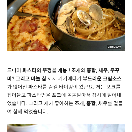
드디어
파스타의 뚜껑
을
개봉
!!
조개
와
홍합, 새우, 주꾸
미? 그리고 마늘 칩
까지 거기에다가
부드러운
크림소스
가 얹어진 파스타를 즐길 타이밍이 왔군요. 저는 포크를
집어들고 파스타면을 포크에 돌돌말아서 접시에 덜어내
었습니다. 그리고 제가 좋아하는
조개, 홍합, 새우
를 곁들
여 함께 먹었습니다.