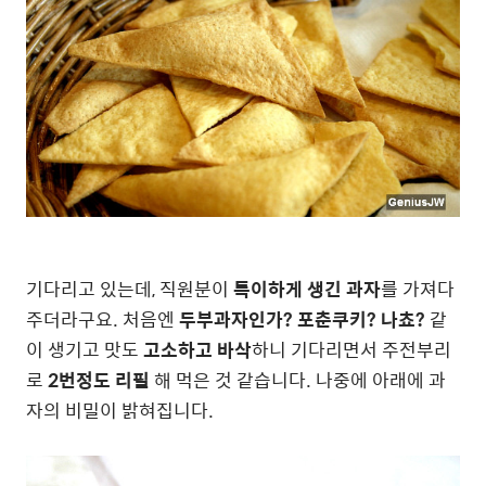
기다리고 있는데, 직원분이
특이하게 생긴 과자
를 가져다
주더라구요. 처음엔
두부과자인가? 포춘쿠키? 나쵸?
같
이 생기고 맛도
고소하고 바삭
하니 기다리면서 주전부리
로
2번정도 리필
해 먹은 것 같습니다. 나중에 아래에 과
자의 비밀이 밝혀집니다.