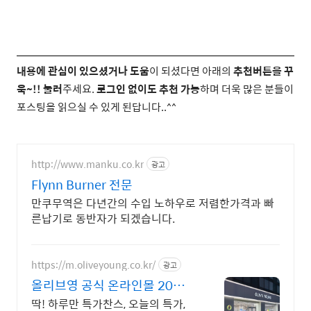
내용에 관심이 있으셨거나 도움
이 되셨다면 아래의
추천버튼을 꾸
욱~!! 눌러
주세요.
로그인 없이도 추천 가능
하며 더욱 많은 분들이
포스팅을 읽으실 수 있게 된답니다..^^
http://www.manku.co.kr
광고
Flynn Burner 전문
만쿠무역은 다년간의 수입 노하우로 저렴한가격과 빠
른납기로 동반자가 되겠습니다.
https://m.oliveyoung.co.kr/
광고
올리브영 공식 온라인몰 20시
이전 주문은 오늘드림
딱! 하루만 특가찬스, 오늘의 특가,