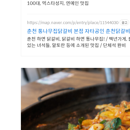
100대, 먹스타성지, 연예인 맛집
https://map.naver.com/p/entry/place/11544030
광고
춘천 통나무집닭갈비 본점 자타공인 춘천닭갈비
춘천 하면 닭갈비, 닭갈비 하면 통나무집! / 백년가게,
있는 녀석들, 알토란 등에 소개된 맛집 / 단체석 완비