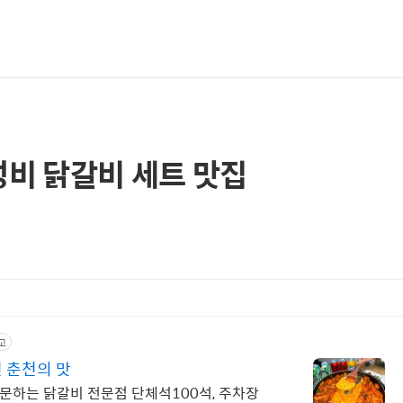
비 닭갈비 세트 맛집
고
 춘천의 맛
0석, 주차장