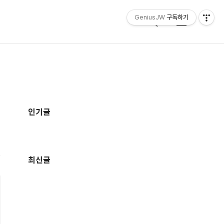
GeniusJW
구독하기
검
메
색
뉴
추
가
인기글
정
보
최신글