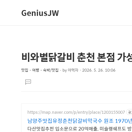
GeniusJW
비와별닭갈비 춘천 본점 가성
상
본
문
세
제
맛집・여행・숙박/맛집
by
야먹자
2026. 5. 26. 10:06
컨
본
목
텐
댓
문
글
츠
달
기
https://map.naver.com/p/entry/place/1203155007
광
남양주맛집유정춘천닭갈비막국수 원조 1970년
다산맛집추천 입소문으로 20억매출, 미슐랭쉐프도 방문하는 닭갈비 전문점 단체석10