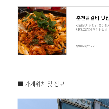
춘천닭갈비 맛집
여러분은 닭갈비 좋아하시
니다.그중에 우성닭갈비 
geniusjw.com
■ 가게위치 및 정보