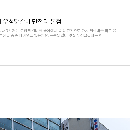
 우성닭갈비 만천리 본점
나요? 저는 춘천 닭갈비를 좋아해서 종종 춘천으로 가서 닭갈비를 먹고 옵
본점을 종종 다녀오고 있는데요. 춘천닭갈비 맛집 우성닭갈비는 어