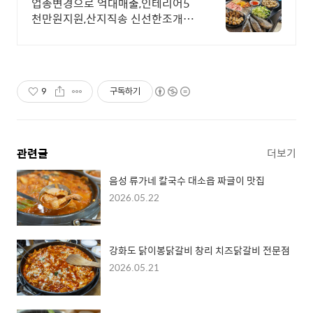
업종변경으로 억대매출,인테리어5
천만원지원,산지직송 신선한조개구,
고기도 무한리필
9
구독하기
관련글
더보기
음성 류가네 칼국수 대소읍 짜글이 맛집
2026.05.22
강화도 닭이봉닭갈비 창리 치즈닭갈비 전문점
2026.05.21