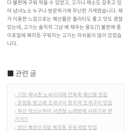
다 불판에 구워 먹을 수 있었고, 고기나 채소도 갖추고 있
어 남녀노소 누구나 방문하기에 무난한 가게였습니다. 제
가 이용한 느낌으로는 해산물은 퀄리티도 좋고 맛도 괜찮
았는데, 고기는 솔직히 그냥 배 채우는 용도(?) 불판에 종
이포일에 쪄지듯 구워지는 고기는 아쉬움이 많이 있었습
니다.
■ 관련 글
- 기장 해녀촌 노씨아지매 전복죽 해산물 맛집
- 문정동 범고래 조개구이 장지역 조개구이 맛집
- 부산 악쓰는하마 서면점 노래방에 샤워기와 변
기가?!
- 양산 해양산국밥 북정동 우동국밥 맛집