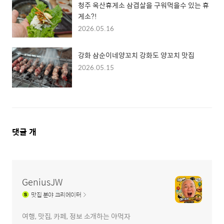
청주 옥산휴게소 삼겹살을 구워먹을수 있는 휴
게소?!
2026.05.16
강화 삼순이네양꼬치 강화도 양꼬치 맛집
2026.05.15
댓
댓글
개
글
영
역
GeniusJW
맛집
분야 크리에이터
여행, 맛집, 카페, 정보 소개하는 야먹자