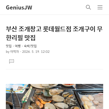
GeniusJW
검
메
색
뉴
부산 조개창고 롯데월드점 조개구이 무
상
본
문
세
한리필 맛집
제
컨
목
맛집・여행・숙박/맛집
텐
by
야먹자
2026. 5. 19. 12:02
츠
본
댓
문
글
달
기