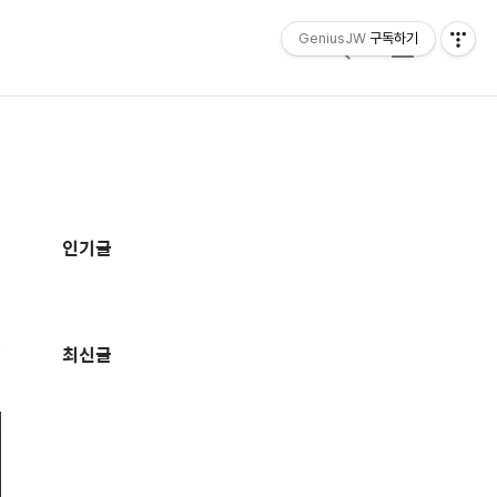
GeniusJW
구독하기
검
메
색
뉴
집
추
가
인기글
정
보
최신글