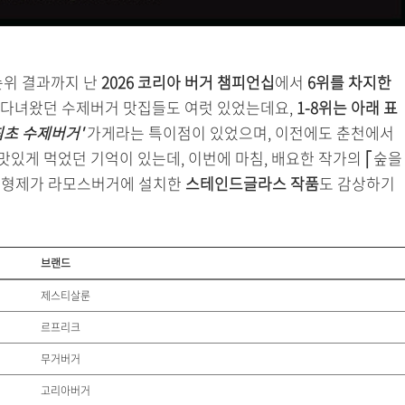
순위 결과까지 난
2026 코리아 버거 챔피언십
에서
6위를 차지한
 다녀왔던 수제버거 맛집들도 여럿 있었는데요,
1-8위는 아래 표
최초 수제버거'
가게라는 특이점이 있었으며, 이전에도 춘천에서
맛있게 먹었던 기억이 있는데, 이번에 마침, 배요한 작가의 ⎡숲을
두 형제가 라모스버거에 설치한
스테인드글라스 작품
도 감상하기
브랜드
제스티살룬
르프리크
무거버거
고리아버거