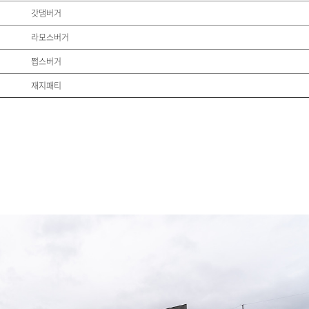
갓댐버거
라모스버거
쩝스버거
재지패티