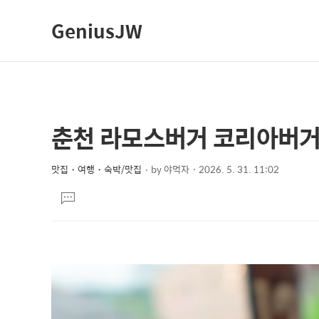
GeniusJW
춘천 라모스버거 코리아버거
상
본
문
세
제
맛집・여행・숙박/맛집
by
야먹자
2026. 5. 31. 11:02
컨
본
목
텐
댓
문
글
츠
달
기