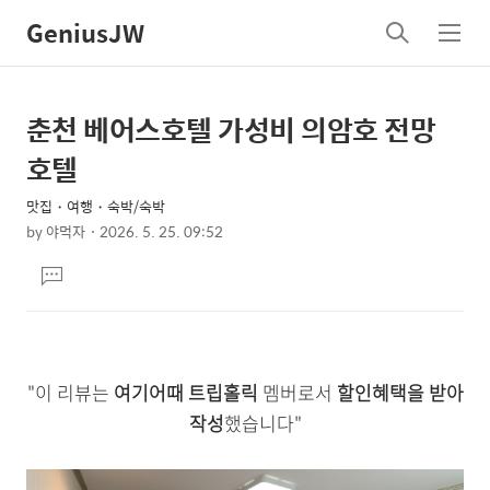
GeniusJW
검
메
색
뉴
춘천 베어스호텔 가성비 의암호 전망
상
본
문
세
호텔
제
컨
목
맛집・여행・숙박/숙박
텐
by
야먹자
2026. 5. 25. 09:52
츠
본
댓
문
글
달
기
"이 리뷰는
여기어때 트립홀릭
멤버로서
할인혜택을 받아
작성
했습니다"