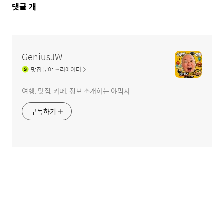
댓
댓글
개
글
영
역
GeniusJW
맛집
분야 크리에이터
여행, 맛집, 카페, 정보 소개하는 야먹자
구독하기