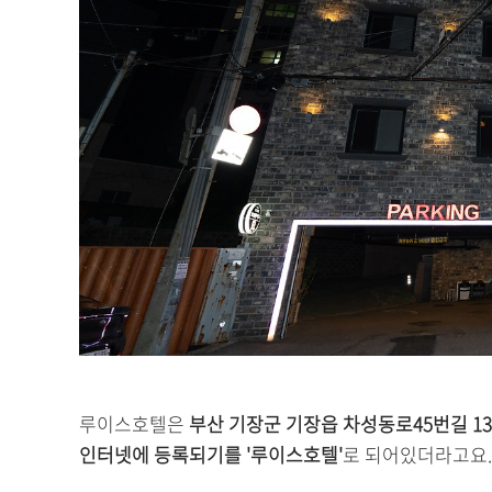
루이스호텔은
부산 기장군 기장읍 차성동로45번길 13
인터넷에 등록되기를 '루이스호텔'
로 되어있더라고요.