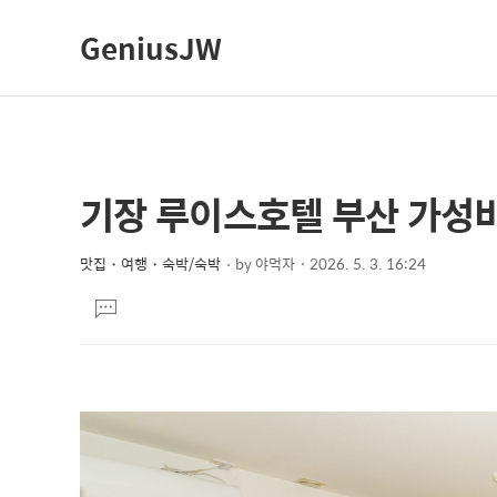
GeniusJW
기장 루이스호텔 부산 가성비
상
본
문
세
제
맛집・여행・숙박/숙박
by
야먹자
2026. 5. 3. 16:24
컨
본
목
텐
댓
문
글
츠
달
기