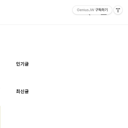
GeniusJW
구독하기
검
메
색
뉴
추
가
인기글
정
보
최신글