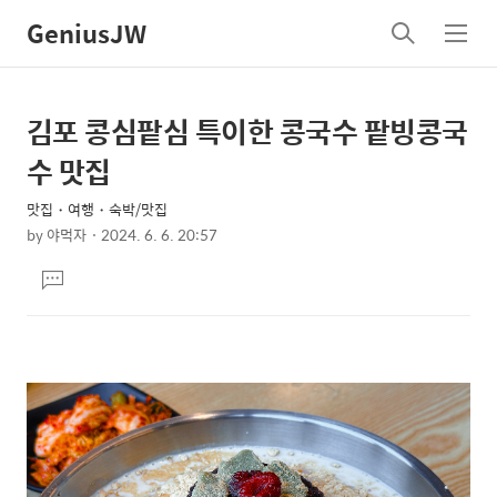
GeniusJW
검
메
색
뉴
김포 콩심팥심 특이한 콩국수 팥빙콩국
상
본
문
세
수 맛집
제
컨
목
맛집・여행・숙박/맛집
텐
by
야먹자
2024. 6. 6. 20:57
츠
본
댓
문
글
달
기