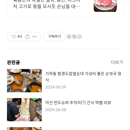
처 고기로 왕을 모시듯 손님을 대접
합니다
43
구독하기
관련글
더보기
가락동 함경도찹쌀순대 가성비 좋은 순댓국 정
식
2024.06.09
아산 천도슈퍼 추억의(?) 간식 떡햄 리뷰
2024.06.08