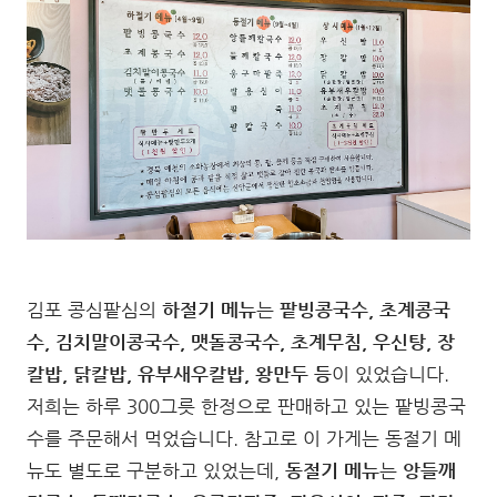
김포 콩심팥심의
하절기 메뉴
는
팥빙콩국수, 초계콩국
수, 김치말이콩국수, 맷돌콩국수, 초계무침, 우신탕, 장
칼밥, 닭칼밥, 유부새우칼밥, 왕만두 등
이 있었습니다.
저희는 하루 300그릇 한정으로 판매하고 있는 팥빙콩국
수를 주문해서 먹었습니다. 참고로 이 가게는 동절기 메
뉴도 별도로 구분하고 있었는데,
동절기 메뉴
는
앙들깨