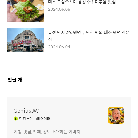
대소 그집쭈꾸미 음성 주꾸미볶음 맛집
2024.06.06
음성 단지평양냉면 무난한 맛의 대소 냉면 전문
점
2024.06.04
댓
댓글
개
글
영
역
GeniusJW
맛집
분야 크리에이터
여행, 맛집, 카페, 정보 소개하는 야먹자