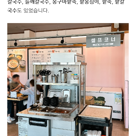
칼국수, 들깨칼국수, 옹구마팥죽, 팥옹심이, 팥죽, 팥칼
국수
도 있었습니다.