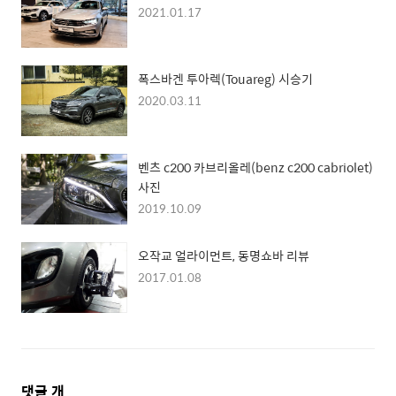
2021.01.17
폭스바겐 투아렉(Touareg) 시승기
2020.03.11
벤츠 c200 카브리올레(benz c200 cabriolet)
사진
2019.10.09
오작교 얼라이먼트, 동명쇼바 리뷰
2017.01.08
댓
댓글
개