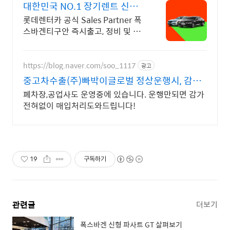
대한민국 NO.1 장기렌트 신차
를 구매하는 완벽한 방법
롯데렌터카 공식 Sales Partner 폭
스바겐티구안 즉시출고, 정비 및 혜
택!
https://blog.naver.com/soo_1117
광고
중고차수출(주)빠박이글로벌 정상운행시, 감가
없는 업체
폐차장,공업사도 운영중에 있습니다. 운행만되면 감가
전혀없이 매입처리도와드립니다!
19
구독하기
관련글
더보기
폭스바겐 신형 파사트 GT 살펴보기