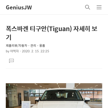
GeniusJW
검
메
색
뉴
폭스바겐 티구안(Tiguan) 자세히 보
상
본
문
세
기
제
컨
목
제품리뷰/자동차・관리・용품
텐
by
야먹자
2020. 2. 15. 22:25
츠
본
댓
문
글
달
기