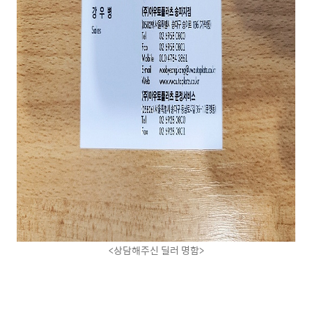
<상담해주신 딜러 명함>