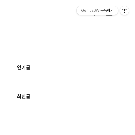
GeniusJW
구독하기
검
메
색
뉴
추
가
인기글
정
보
최신글