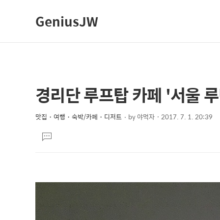
GeniusJW
경리단 루프탑 카페 '서울 루
상
본
문
세
제
맛집・여행・숙박/카페・디저트
by
야먹자
2017. 7. 1. 20:39
컨
본
목
텐
댓
문
글
츠
달
기