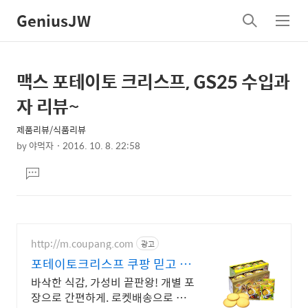
GeniusJW
검
메
색
뉴
맥스 포테이토 크리스프, GS25 수입과
상
본
문
세
자 리뷰~
제
컨
목
제품리뷰/식품리뷰
텐
by
야먹자
2016. 10. 8. 22:58
츠
본
댓
문
글
달
기
http://m.coupang.com
광고
포테이토크리스프 쿠팡 믿고 사
는 안심구매
바삭한 식감, 가성비 끝판왕! 개별 포
장으로 간편하게. 로켓배송으로 내