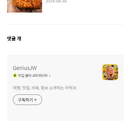
2016.08.30
댓
댓글
개
글
영
역
GeniusJW
맛집
분야 크리에이터
여행, 맛집, 카페, 정보 소개하는 야먹자
구독하기