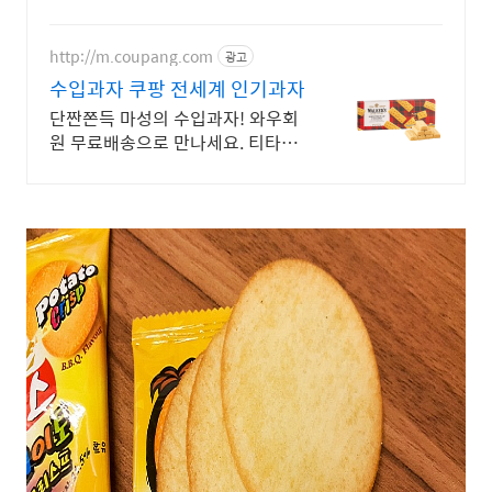
일 만나요! 한입 쏙 미니 사이즈, 휴
대 간편! 출출할 때 언제든 즐기는
바삭함.
http://m.coupang.com
광고
수입과자 쿠팡 전세계 인기과자
단짠쫀득 마성의 수입과자! 와우회
원 무료배송으로 만나세요. 티타임
다과, 사무실 간식으로 중독성 있는
맛! 모두가 좋아하는 수입과자.