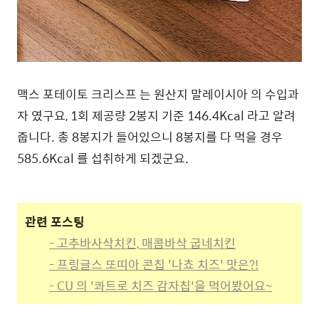
맥스 포테이토 크리스프 는 원산지 말레이시아 의 수입과
자 였구요, 1회 제공량 2봉지 기준 146.4Kcal 라고 알려
줍니다. 총 8봉지가 들어있으니 8봉지를 다 먹을 경우
585.6Kcal 를 섭취하게 되겠군요.
관련 포스팅
- 고추바사삭치킨, 매콤바삭 굽네치킨
- 프링글스 또띠아 콘칩 '나쵸 치즈' 맛은?!
- CU 의 '콰트로 치즈 감자칩'을 먹어봤어요~