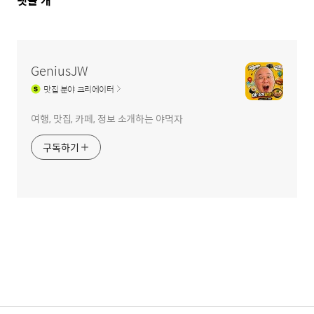
댓
댓글
개
글
영
역
GeniusJW
맛집
분야 크리에이터
여행, 맛집, 카페, 정보 소개하는 야먹자
구독하기