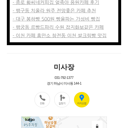
- 종로 황씨네커피집 얼죽아 응원카페 후기
- 행구동 치올라 원주 전망좋은 카페 추천
- 대구 봉하빵 500원 빵을파는 가성비 빵집
- 행궁동 르빵드파리 수원 잡지화보같은 카페
- 이천 카페 흥만소 창전동 이천 쌀크림빵 맛집