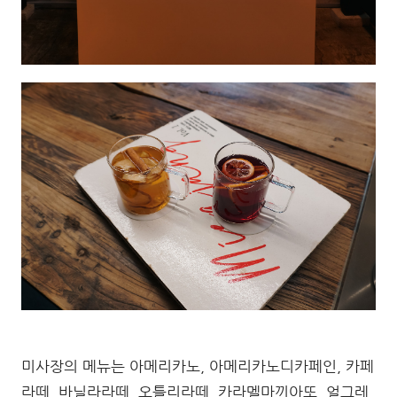
미사장의 메뉴는 아메리카노, 아메리카노디카페인, 카페
라떼, 바닐라라떼, 오틀리라떼, 카라멜마끼아또, 얼그레