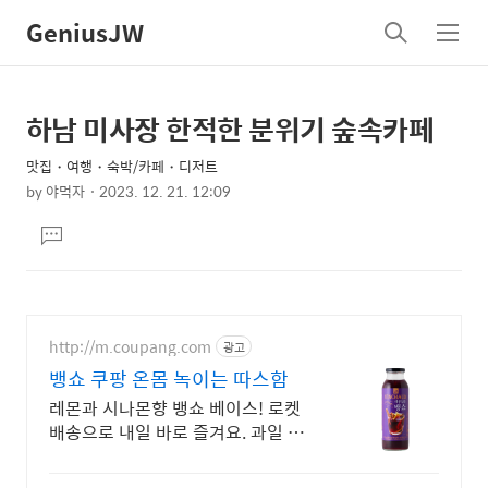
GeniusJW
검
메
색
뉴
하남 미사장 한적한 분위기 숲속카페
상
본
문
세
맛집・여행・숙박/카페・디저트
제
컨
by
야먹자
2023. 12. 21. 12:09
목
본
텐
댓
문
츠
글
달
기
http://m.coupang.com
광고
뱅쇼 쿠팡 온몸 녹이는 따스함
레몬과 시나몬향 뱅쇼 베이스! 로켓
배송으로 내일 바로 즐겨요. 과일 향
신료 키트로 똥손도 금손처럼! 온몸
녹이는 따뜻함.