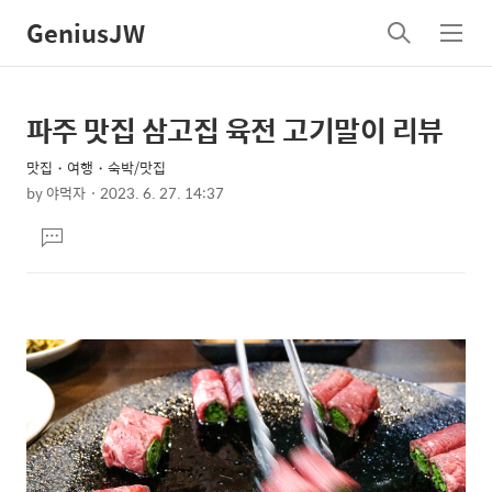
GeniusJW
검
메
색
뉴
파주 맛집 삼고집 육전 고기말이 리뷰
상
본
문
세
맛집・여행・숙박/맛집
제
컨
by
야먹자
2023. 6. 27. 14:37
목
본
텐
댓
문
츠
글
달
기