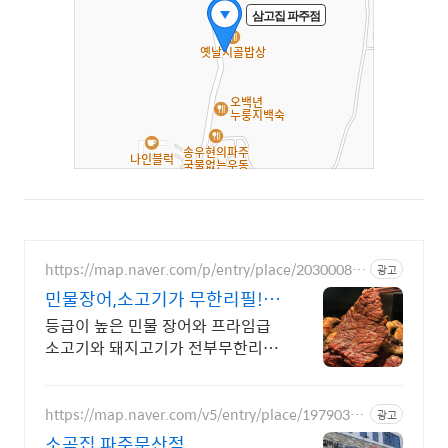
https://map.naver.com/p/entry/place/20300081
광고
77
민물장어,소고기가 무한리필!
최고급 장어만 사용합니다!
등급이 높은 민물 장어와 프라임급
소고기와 돼지고기가 전부무한리필
소주맥주 이천원
https://map.naver.com/v5/entry/place/19790317
광고
75
소곰집 파주문산점