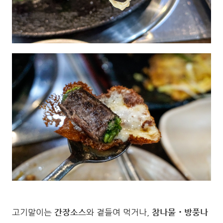
고기말이는
간장소스
와 곁들여 먹거나,
참나물・방풍나