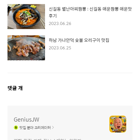
신길동 별난아찌짬뽕 : 신길동 매운짬뽕 매운맛
후기
2023.06.26
하남 가나안덕 숯불 오리구이 맛집
2023.06.25
댓
댓글
개
글
영
역
GeniusJW
맛집
분야 크리에이터