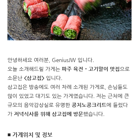
안녕하세요 여러분, GeniusJW 입니다.
오늘 소개해드릴 가게는
파주 육전・고기말이 맛집
으로
소문난
<삼고집>
입니다.
삼고집은 방송에도 여러 차례 소개된 가게로, 손님들도
많이 있었고 대기도 있는 가게였습니다. 저는 근처에 큰
규모의 음악감상실로 유명한
콩치노콩크리트
에 들렀다
가
저녁식사를 위해 삼고집에 방문
했습니다.
■ 가게위치 및 정보