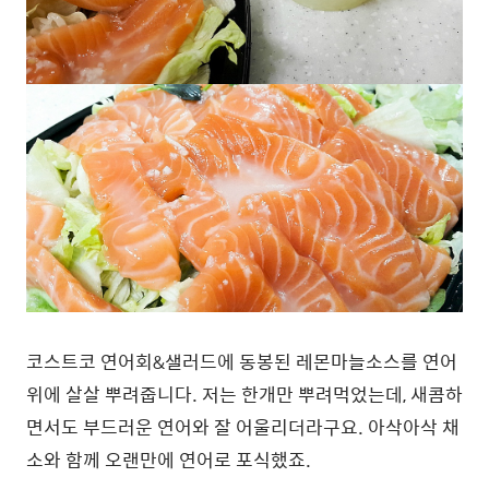
코스트코 연어회&샐러드에 동봉된 레몬마늘소스를 연어
위에 살살 뿌려줍니다. 저는 한개만 뿌려먹었는데, 새콤하
면서도 부드러운 연어와 잘 어울리더라구요. 아삭아삭 채
소와 함께 오랜만에 연어로 포식했죠.