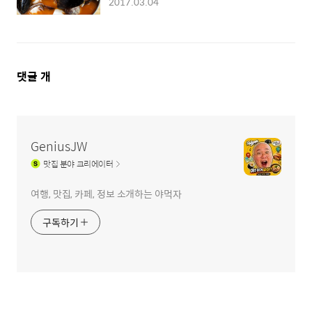
2017.03.04
댓
댓글
개
글
영
역
GeniusJW
맛집
분야 크리에이터
여행, 맛집, 카페, 정보 소개하는 야먹자
구독하기