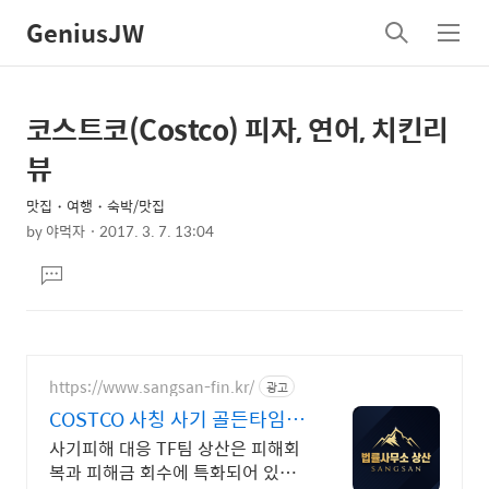
GeniusJW
검
메
색
뉴
코스트코(Costco) 피자, 연어, 치킨리
상
본
문
세
뷰
제
컨
목
맛집・여행・숙박/맛집
텐
by
야먹자
2017. 3. 7. 13:04
츠
본
댓
문
글
달
기
https://www.sangsan-fin.kr/
광고
COSTCO 사칭 사기 골든타임 대
응
사기피해 대응 TF팀 상산은 피해회
복과 피해금 회수에 특화되어 있습