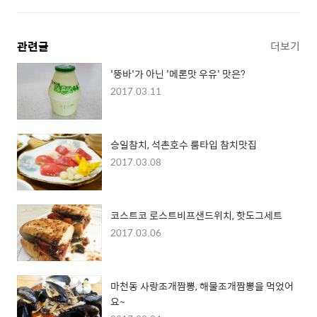
관련글
더보기
'뚱바'가 아닌 '메론맛 우유' 맛은?
2017.03.11
승일참치, 석촌호수 룸타입 참치맛집
2017.03.08
코스트코 로스트비프샌드위치, 핫도그세트
2017.03.06
마천동 사랑조개짬뽕, 해물조개짬뽕을 먹었어
요~