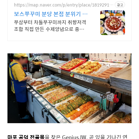
https://map.naver.com/p/entry/place/18192913
광고
71
보스쭈꾸미 분당 본점 분위기 좋
은 야장맛집
쭈삼부터 차돌쭈꾸미까지 취향저격
조합 직접 만든 수제양념으로 중독
성있는 맛, 정자역3번출구 도보2분
거리 맛집 보스쭈꾸미
마포 공덕 전골목
을 찾은 GeniusJW. 곧 있을 기나긴 연