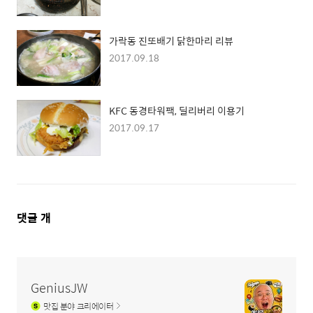
가락동 진또배기 닭한마리 리뷰
2017.09.18
KFC 동경타워팩, 딜리버리 이용기
2017.09.17
댓
댓글
개
글
영
역
GeniusJW
맛집
분야 크리에이터