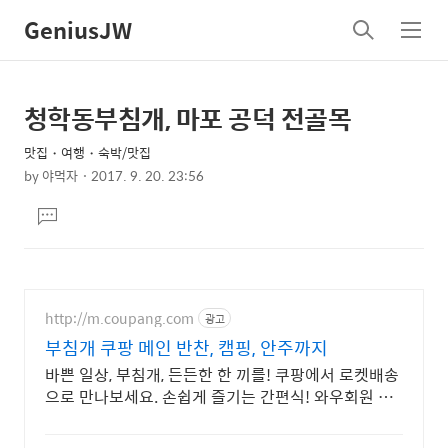
GeniusJW
검
메
색
뉴
청학동부침개, 마포 공덕 전골목
상
본
문
세
맛집・여행・숙박/맛집
제
컨
by
야먹자
2017. 9. 20. 23:56
목
본
텐
댓
문
츠
글
달
기
http://m.coupang.com
광고
부침개 쿠팡 메인 반찬, 캠핑, 안주까지
바쁜 일상, 부침개, 든든한 한 끼를! 쿠팡에서 로켓배송
으로 만나보세요. 손쉽게 즐기는 간편식! 와우회원 무
제한 무료배송으로 집에서 편하게.