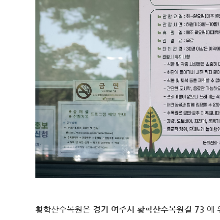
황학산수목원은
경기 여주시 황학산수목원길 73
에 