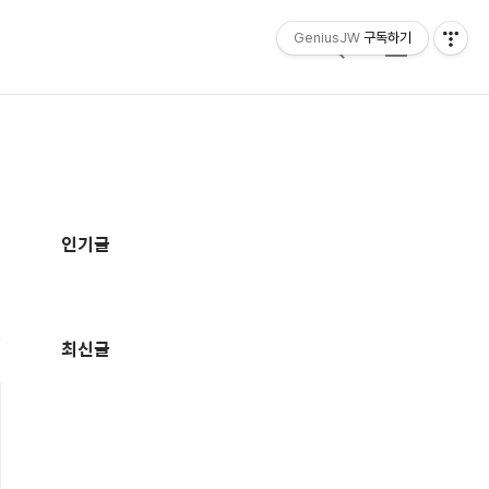
GeniusJW
구독하기
검
메
색
뉴
추
가
인기글
정
보
최신글