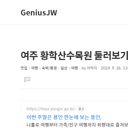
GeniusJW
여주 황학산수목원 둘러보기
상
본
문
세
제
맛집・여행・숙박/풍경・일상・여행
by
야먹자
2024. 9. 26. 13
컨
본
목
텐
댓
문
글
츠
달
기
https://itour.yongin.go.kr/
광고
이번 주말은 용인 한눈에 보는 용인,
나홀로 여행부터 가족/친구 여행까지 취향대로 즐겨