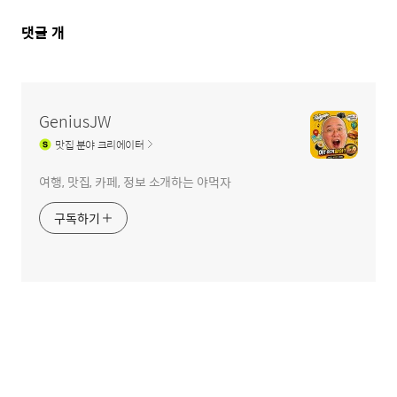
댓
댓글
개
글
영
역
GeniusJW
맛집
분야 크리에이터
여행, 맛집, 카페, 정보 소개하는 야먹자
구독하기