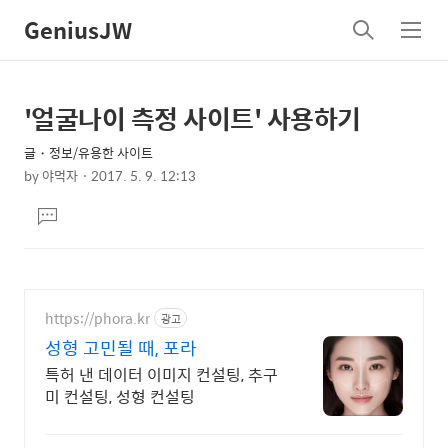
GeniusJW
검
메
색
뉴
'얼굴나이 측정 사이트' 사용하기
상
본
문
세
글・정보/유용한 사이트
제
컨
by
야먹자
2017. 5. 9. 12:13
목
본
텐
댓
문
츠
글
달
기
https://phora.kr
광고
성형 고민될 때, 포라
특허 낸 데이터 이미지 컨설팅, 추구
미 컨설팅, 성형 컨설팅