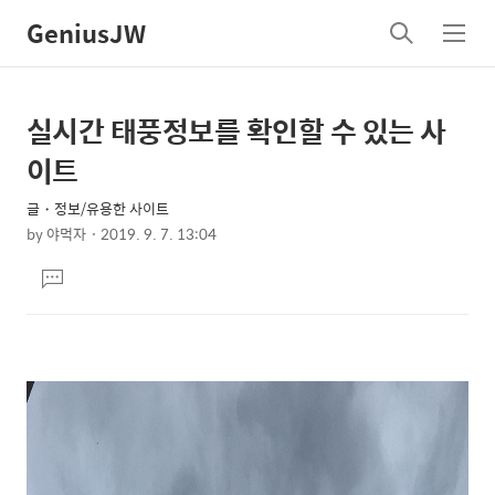
GeniusJW
검
메
색
뉴
실시간 태풍정보를 확인할 수 있는 사
상
본
문
세
이트
제
컨
목
글・정보/유용한 사이트
텐
by
야먹자
2019. 9. 7. 13:04
츠
본
댓
문
글
달
기