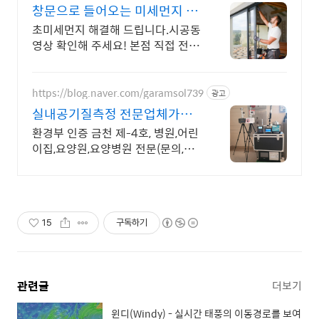
창문으로 들어오는 미세먼지 외
풍 차단 시공 전문 홈앤홈
초미세먼지 해결해 드립니다.시공동
영상 확인해 주세요! 본점 직접 전국
시공 진짜후기
https://blog.naver.com/garamsol739
광고
실내공기질측정 전문업체가람
솔
환경부 인증 금천 제-4호, 병원,어린
이집,요양원,요양병원 전문(문의,카
드,네고)
15
구독하기
관련글
더보기
윈디(Windy) - 실시간 태풍의 이동경로를 보여