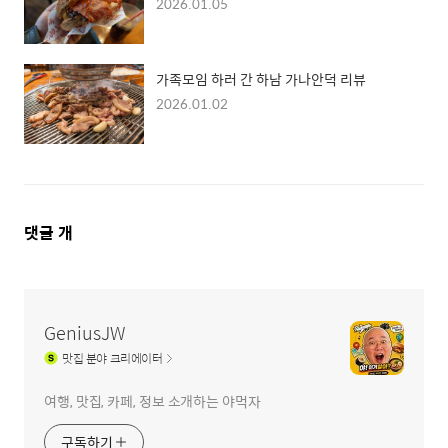
2026.01.05
가족모임 하러 간 하남 가나안덕 리뷰
2026.01.02
댓
댓글
개
글
영
역
GeniusJW
맛집
분야 크리에이터
여행, 맛집, 카페, 정보 소개하는 야먹자
구독하기