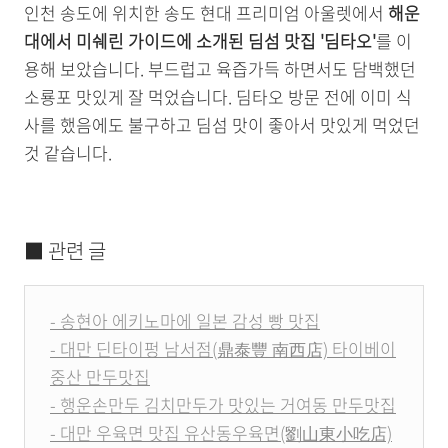
인천 송도에 위치한 송도 현대 프리미엄 아울렛에서
해운
대에서 미쉐린 가이드에 소개된 딤섬 맛집 '딤타오'
를 이
용해 보았습니다. 부드럽고 육즙가득 하면서도 담백했던
소룡포 맛있게 잘 먹었습니다. 딤타오 방문 전에 이미 식
사를 했음에도 불구하고 딤섬 맛이 좋아서 맛있게 먹었던
것 같습니다.
■ 관련 글
- 송현아 에키노마에 일본 감성 빵 맛집
- 대만 딘타이펑 남서점(鼎泰豐 南西店) 타이베이
중산 만두맛집
- 행운손만두 김치만두가 맛있는 거여동 만두맛집
- 대만 우육면 맛집 유산동우육면(劉山東小吃店)