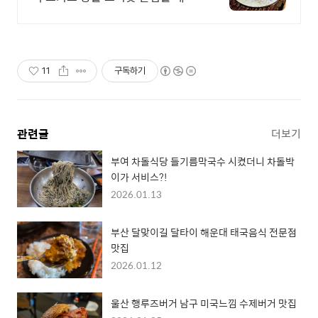
합니다
11
구독하기
관련글
더보기
부여 차돌식당 들기름막국수 시켰더니 차돌박
이가 서비스?!
2026.01.13
부산 달맞이길 달타이 해운대 태국음식 전문점
맛집
2026.01.12
울산 행루즈버거 남구 미국느낌 수제버거 맛집