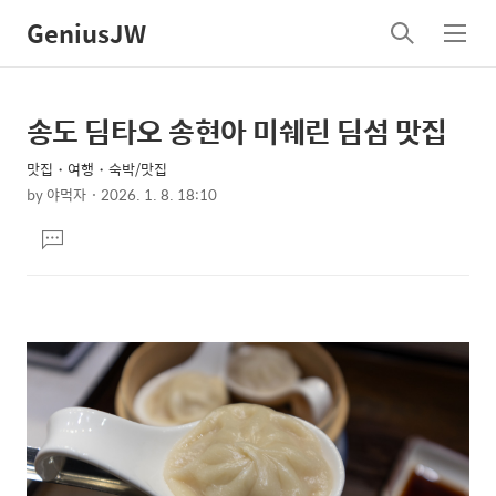
GeniusJW
검
메
색
뉴
송도 딤타오 송현아 미쉐린 딤섬 맛집
상
본
문
세
맛집・여행・숙박/맛집
제
컨
by
야먹자
2026. 1. 8. 18:10
목
본
텐
댓
문
츠
글
달
기