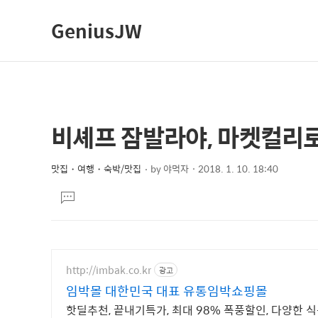
GeniusJW
비셰프 잠발라야, 마켓컬리
상
본
문
세
제
맛집・여행・숙박/맛집
by
야먹자
2018. 1. 10. 18:40
컨
본
목
텐
댓
문
글
츠
달
기
http://imbak.co.kr
광고
임박몰 대한민국 대표 유통임박쇼핑몰
핫딜추천, 끝내기특가, 최대 98% 폭풍할인, 다양한 식