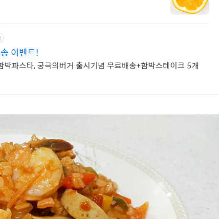
고
송 이벤트!
폭탄함박파스타, 궁극의버거 출시기념 무료배송+함박스테이크 5개