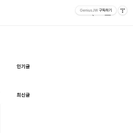
GeniusJW
구독하기
검
메
색
뉴
추
가
인기글
정
보
최신글