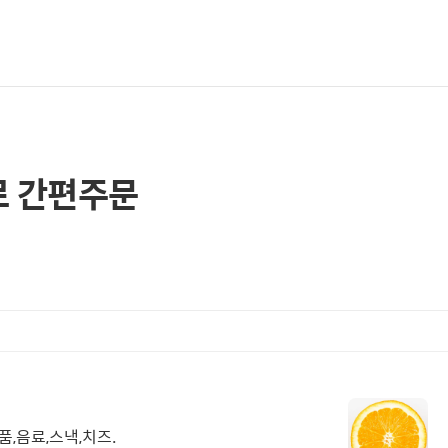
로 간편주문
품,음료,스낵,치즈.